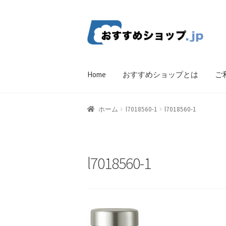
ナ
コ
ビ
ン
ゲ
テ
ー
ン
Home
おすすめショップとは
ご
シ
ツ
ョ
へ
ン
ス
ホーム
比較する
ギフトカタログ（ユニバ
ホーム
l7018560-1
l7018560-1
へ
キ
ス
ッ
CF Listing Page
Request a Quote
Products V
キ
プ
ッ
Affiliate Dashboard
Cart Checkout Confirma
l7018560-1
プ
wpwBot Mobile App
お中元ギフト特集
お
よくある質問
アフィリエイト登録
ウィ