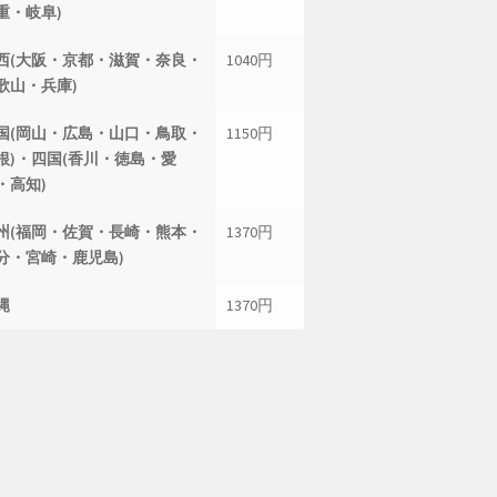
重・岐阜)
西(大阪・京都・滋賀・奈良・
1040円
歌山・兵庫)
国(岡山・広島・山口・鳥取・
1150円
根)・四国(香川・徳島・愛
・高知)
州(福岡・佐賀・長崎・熊本・
1370円
分・宮崎・鹿児島)
縄
1370円