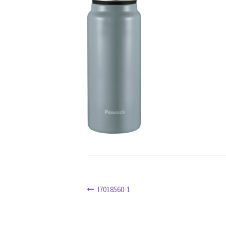
クリスマス特集
サマーセール
おすすめ
ハロウィン特集
バレンタインデー特集
ホワイトデー特集
マイアカウント
マイ
冬服ファッション特集
商品一覧
夏服フ
新春・初売り特集
新着
春の新生活応援
特定商取引法に基づく表記
秋 セール
配送状況の確認
配送状況の確認2
防災特
投
前
l7018560-1
の
稿
投
ナ