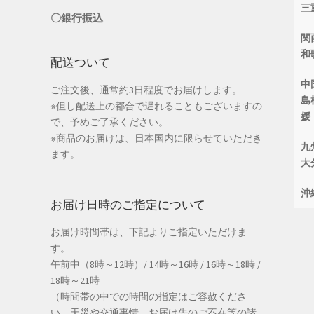
三
〇銀行振込
関
和
配送ついて
中
ご注文後、通常約3日程度でお届けします。
島
※但し配送上の都合で遅れることもございますの
媛
で、予めご了承ください。
※商品のお届けは、日本国内に限らせていただき
九
ます。
大
沖
お届け日時のご指定について
お届け時間帯は、下記よりご指定いただけま
す。
午前中（8時～12時）/ 14時～16時 / 16時～18時 /
18時～21時
（時間帯の中での時間の指定はご容赦くださ
い。天災や交通事情、お届け先のご不在等の諸