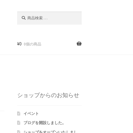
検
検
索
索
対
象:
¥
0
0個の商品
m
ショップからのお知らせ
イベント
ブログを開設しました。
ショップをオープンいたしまし