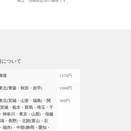
格は、消費税込みの価格です。
料について
海道
1370円
東北(青森・秋田・岩手)
1040円
東北(宮城・山形・福島)・関
930円
(茨城・栃木・群馬・埼玉・千
・神奈川・東京・山梨)・信越
新潟・長野)・北陸(富山・石
・福井)・中部(静岡・愛知・