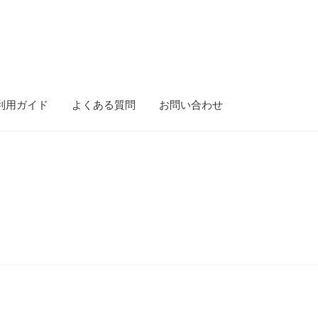
利用ガイド
よくある質問
お問い合わせ
ース）
gold-form
CF Dashboard
CF User Registration
CF campaign for
isibility
Mobile Checkout
Delivery Driver App
Compare
Wishlist
tion
Elementor #5106
Shipment Tracking
Unsubscribe auctions
問い合わせ
お歳暮特集
お気に入りリスト
ご利用ガイド
ご利用規約
ンターセール
カート
カート
ギフト特集
クイック注文フォーム