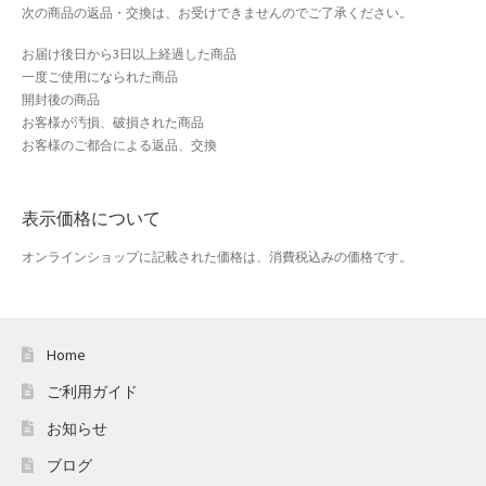
次の商品の返品・交換は、お受けできませんのでご了承ください。
母の日特集
お届け後日から3日以上経過した商品
一度ご使用になられた商品
父の日特集
開封後の商品
お客様が汚損、破損された商品
お客様のご都合による返品、交換
特定商取引法に基づく表記
秋 セール
表示価格について
秋服ファッション特集
オンラインショップに記載された価格は、消費税込みの価格です。
購入手続き
Home
返金および返品ポリシー
ご利用ガイド
配送状況の確認
お知らせ
ブログ
配送状況の確認2