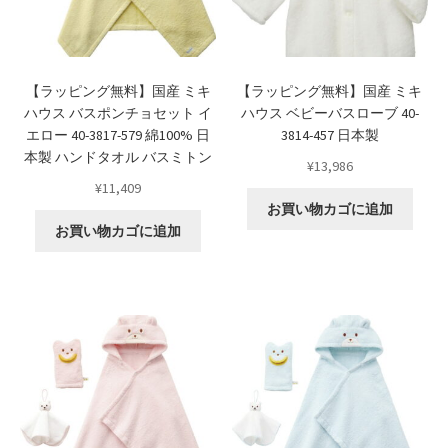
Shipment Tracking
Unsubscribe auctions
【ラッピング無料】国産 ミキ
【ラッピング無料】国産 ミキ
ハウス バスポンチョセット イ
ハウス ベビーバスローブ 40-
wpwBot Mobile App
エロー 40-3817-579 綿100% 日
3814-457 日本製
本製 ハンドタオル バスミトン
¥
13,986
お中元ギフト特集
¥
11,409
お買い物カゴに追加
お問い合わせ
お買い物カゴに追加
お歳暮特集
お気に入りリスト
ご利用ガイド
ご利用規約