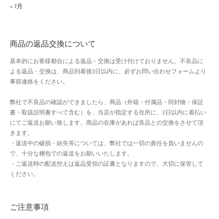
« 7月
店舗管理
商品の返品交換について
成人の日特集
基本的にお客様都合による返品・交換は受け付けておりません。不良品に
支払い
よる返品・交換は、商品到着後3日以内に、必ずお問い合わせフォームより
事前連絡をください。
配送先住所
弊社で不良品の確認ができましたら、商品（外箱・付属品・同封物・保証
書・取扱説明書すべて含む）を、当店が指定する住所に、2日以内に着払い
敬老の日特集
にてご返送お願い致します。商品の在庫があれば良品との交換をさせて頂
きます。
新春・初売り特集
・返送中の破損・紛失等については、弊社では一切の責任を負いませんの
で、十分な梱包での返送をお願いいたします。
・ご返送時の配送控えは返品受領の証書となりますので、大切に保管して
新着
ください。
春の新生活応援
ご注意事項
春服ファッション特集