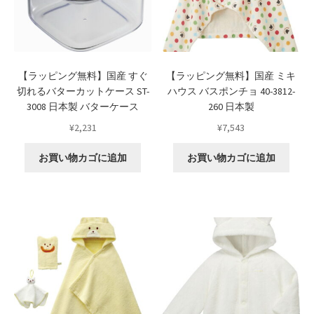
Request a Quote
Products Visibility
【ラッピング無料】国産 すぐ
【ラッピング無料】国産 ミキ
切れるバターカットケース ST-
ハウス バスポンチョ 40-3812-
Mobile Checkout
3008 日本製 バターケース
260 日本製
¥
2,231
¥
7,543
Delivery Driver App
お買い物カゴに追加
お買い物カゴに追加
Compare
Wishlist
Affiliate Dashboard
Cart Checkout Confirmation
Elementor #5106