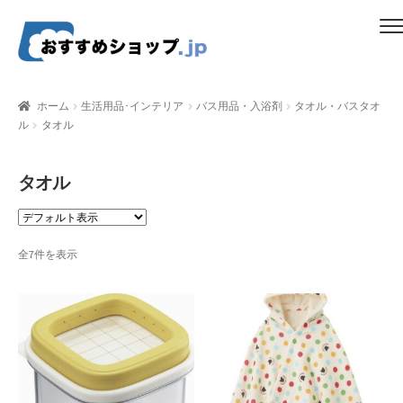
ナ
コ
メニュー
ビ
ン
ゲ
テ
ホーム
ー
ン
ホーム
生活用品･インテリア
バス用品・入浴剤
タオル・バスタオ
シ
ツ
ル
タオル
比較する
ョ
へ
ン
ス
ギフトカタログ（ユニバース）
タオル
へ
キ
ス
ッ
gold-form
キ
プ
ッ
全7件を表示
CF Dashboard
プ
CF User Registration
CF campaign form
CF Listing Page