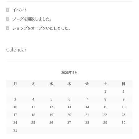
ホワイトデー特集
イベント
マイアカウント
ブログを開設しました。
ショップをオープンいたしました。
マイアカウント
配送先住所
Calendar
モール出品サービスのご案内
2026年8月
入園・入学特集
月
火
水
木
金
土
日
1
2
冬服ファッション特集
3
4
5
6
7
8
9
10
11
12
13
14
15
16
商品一覧
17
18
19
20
21
22
23
24
25
26
27
28
29
30
夏服ファッション特集
31
店舗一覧