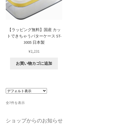
おすすめショップとは
スプリングセール
【ラッピング無料】国産 カッ
セール
トできちゃうバターケース ST-
3005 日本製
テスト 「テーブル
¥
2,231
ハロウィン特集
お買い物カゴに追加
バレンタインデー特集
プライバシーポリシー
ベンダーメンバーシップ
全7件を表示
ベンダー登録
ショップからのお知らせ