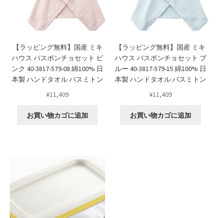
よくある質問
アフィリエイト登録
【ラッピング無料】国産 ミキ
【ラッピング無料】国産 ミキ
ウィンターセール
ハウス バスポンチョセット ピ
ハウス バスポンチョセット ブ
ンク 40-3817-579-08 綿100% 日
ルー 40-3817-579-15 綿100% 日
本製 ハンドタオル バスミトン
本製 ハンドタオル バスミトン
カート
¥
11,409
¥
11,409
カート
お買い物カゴに追加
お買い物カゴに追加
ギフト特集
クイック注文フォーム
クリスマス特集
サマーセール