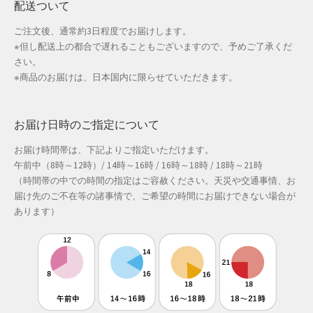
ホワイトデー特集
配送ついて
ご注文後、通常約3日程度でお届けします。
マイアカウント
※但し配送上の都合で遅れることもございますので、予めご了承くだ
さい。
マイアカウント
※商品のお届けは、日本国内に限らせていただきます。
配送先住所
お届け日時のご指定について
モール出品サービスのご案内
お届け時間帯は、下記よりご指定いただけます。
午前中（8時～12時）/ 14時～16時 / 16時～18時 / 18時～21時
入園・入学特集
（時間帯の中での時間の指定はご容赦ください。天災や交通事情、お
届け先のご不在等の諸事情で、ご希望の時間にお届けできない場合が
冬服ファッション特集
あります）
商品一覧
夏服ファッション特集
店舗一覧