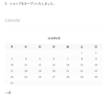
ショップをオープンいたしました。
Request a Quote
Calendar
Products Visibility
Mobile Checkout
2026年8月
Delivery Driver App
月
火
水
木
金
土
日
1
2
Compare
3
4
5
6
7
8
9
10
11
12
13
14
15
16
Wishlist
17
18
19
20
21
22
23
24
25
26
27
28
29
30
Affiliate Dashboard
31
Cart Checkout Confirmation
« 7月
Elementor #5106