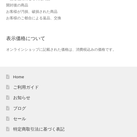
開封後の商品
よくある質問
お客様が汚損、破損された商品
お客様のご都合による返品、交換
アフィリエイト登録
ウィンターセール
表示価格について
オンラインショップに記載された価格は、消費税込みの価格です。
カート
カート
Home
ギフト特集
ご利用ガイド
クイック注文フォーム
お知らせ
ブログ
クリスマス特集
セール
サマーセール
特定商取引法に基づく表記