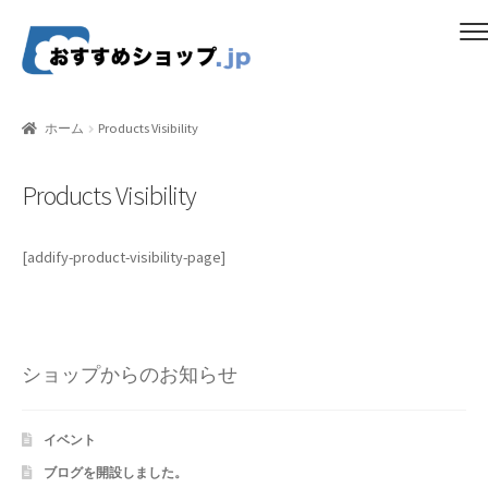
ナ
コ
メニュー
ビ
ン
ゲ
テ
ホーム
ー
ン
ホーム
Products Visibility
シ
ツ
比較する
ョ
へ
Products Visibility
ン
ス
ギフトカタログ（ユニバース）
へ
キ
ス
ッ
[addify-product-visibility-page]
gold-form
キ
プ
ッ
CF Dashboard
プ
CF User Registration
ショップからのお知らせ
CF campaign form
イベント
ブログを開設しました。
CF Listing Page