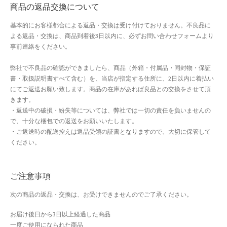
商品の返品交換について
Shipment Tracking
基本的にお客様都合による返品・交換は受け付けておりません。不良品に
よる返品・交換は、商品到着後3日以内に、必ずお問い合わせフォームより
Unsubscribe auctions
事前連絡をください。
wpwBot Mobile App
弊社で不良品の確認ができましたら、商品（外箱・付属品・同封物・保証
書・取扱説明書すべて含む）を、当店が指定する住所に、2日以内に着払い
お中元ギフト特集
にてご返送お願い致します。商品の在庫があれば良品との交換をさせて頂
きます。
・返送中の破損・紛失等については、弊社では一切の責任を負いませんの
お問い合わせ
で、十分な梱包での返送をお願いいたします。
・ご返送時の配送控えは返品受領の証書となりますので、大切に保管して
お歳暮特集
ください。
お気に入りリスト
ご注意事項
ご利用ガイド
次の商品の返品・交換は、お受けできませんのでご了承ください。
ご利用規約
お届け後日から3日以上経過した商品
一度ご使用になられた商品