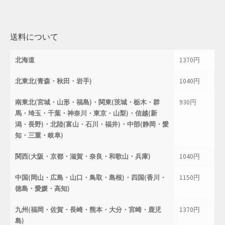
店舗管理
送料について
成人の日特集
北海道
1370円
支払い
北東北(青森・秋田・岩手)
1040円
配送先住所
南東北(宮城・山形・福島)・関東(茨城・栃木・群
930円
馬・埼玉・千葉・神奈川・東京・山梨)・信越(新
敬老の日特集
潟・長野)・北陸(富山・石川・福井)・中部(静岡・愛
知・三重・岐阜)
新春・初売り特集
関西(大阪・京都・滋賀・奈良・和歌山・兵庫)
1040円
新着
中国(岡山・広島・山口・鳥取・島根)・四国(香川・
1150円
徳島・愛媛・高知)
春の新生活応援
九州(福岡・佐賀・長崎・熊本・大分・宮崎・鹿児
1370円
春服ファッション特集
島)