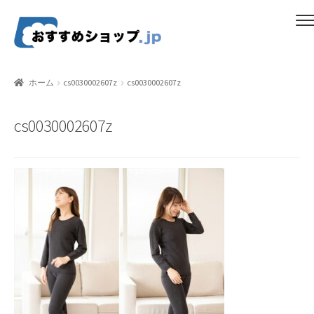
ナ
コ
メニュー
ビ
ン
ゲ
テ
ホーム
ー
ン
ホーム
cs0030002607z
cs0030002607z
シ
ツ
比較する
ョ
へ
cs0030002607z
ン
ス
ギフトカタログ（ユニバース）
へ
キ
ス
ッ
gold-form
キ
プ
ッ
CF Dashboard
プ
CF User Registration
CF campaign form
CF Listing Page