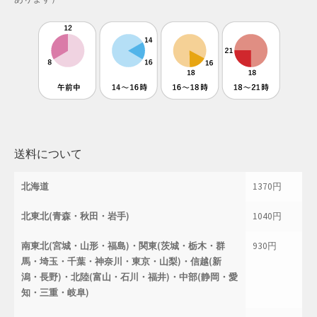
母の日特集
父の日特集
特定商取引法に基づく表記
秋 セール
送料について
秋服ファッション特集
北海道
1370円
購入手続き
北東北(青森・秋田・岩手)
1040円
返金および返品ポリシー
南東北(宮城・山形・福島)・関東(茨城・栃木・群
930円
馬・埼玉・千葉・神奈川・東京・山梨)・信越(新
配送状況の確認
潟・長野)・北陸(富山・石川・福井)・中部(静岡・愛
知・三重・岐阜)
配送状況の確認2