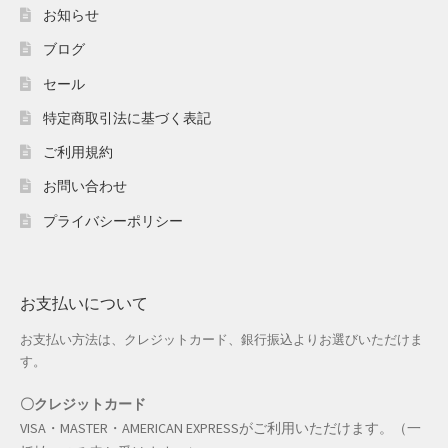
ホワイトデー特集
お知らせ
ブログ
マイアカウント
セール
マイアカウント
特定商取引法に基づく表記
配送先住所
ご利用規約
お問い合わせ
モール出品サービスのご案内
プライバシーポリシー
入園・入学特集
冬服ファッション特集
お支払いについて
お支払い方法は、クレジットカード、銀行振込よりお選びいただけま
商品一覧
す。
夏服ファッション特集
〇クレジットカード
VISA・MASTER・AMERICAN EXPRESSがご利用いただけます。（一
店舗一覧