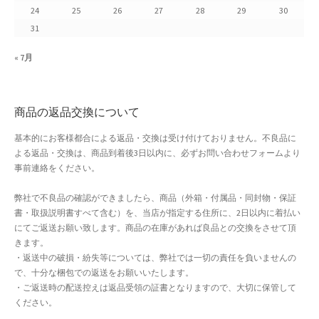
24
25
26
27
28
29
30
よくある質問
31
アフィリエイト登録
« 7月
ウィンターセール
商品の返品交換について
カート
基本的にお客様都合による返品・交換は受け付けておりません。不良品に
よる返品・交換は、商品到着後3日以内に、必ずお問い合わせフォームより
カート
事前連絡をください。
ギフト特集
弊社で不良品の確認ができましたら、商品（外箱・付属品・同封物・保証
書・取扱説明書すべて含む）を、当店が指定する住所に、2日以内に着払い
クイック注文フォーム
にてご返送お願い致します。商品の在庫があれば良品との交換をさせて頂
きます。
・返送中の破損・紛失等については、弊社では一切の責任を負いませんの
クリスマス特集
で、十分な梱包での返送をお願いいたします。
・ご返送時の配送控えは返品受領の証書となりますので、大切に保管して
サマーセール
ください。