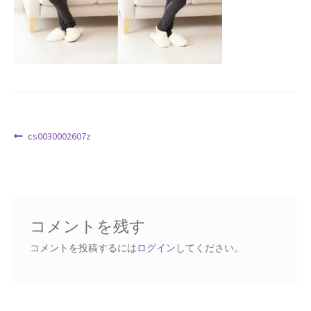
Request a Quote
Products Visibility
Mobile Checkout
Delivery Driver App
投
前
cs0030002607z
の
稿
Compare
投
ナ
稿:
ビ
Wishlist
ゲ
コメントを残す
ー
Affiliate Dashboard
シ
コメントを投稿するには
ログイン
してください。
ョ
Cart Checkout Confirmation
ン
Elementor #5106