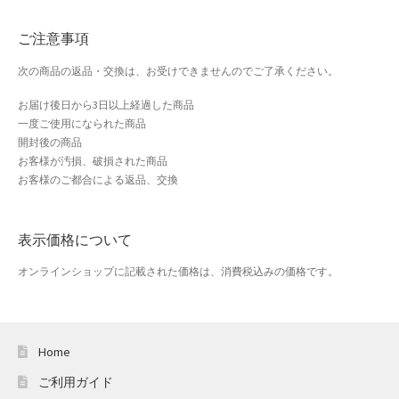
おすすめショップとは
ご注意事項
スプリングセール
次の商品の返品・交換は、お受けできませんのでご了承ください。
セール
お届け後日から3日以上経過した商品
一度ご使用になられた商品
テスト 「テーブル
開封後の商品
お客様が汚損、破損された商品
お客様のご都合による返品、交換
ハロウィン特集
バレンタインデー特集
表示価格について
プライバシーポリシー
オンラインショップに記載された価格は、消費税込みの価格です。
ベンダーメンバーシップ
Home
ベンダー登録
ご利用ガイド