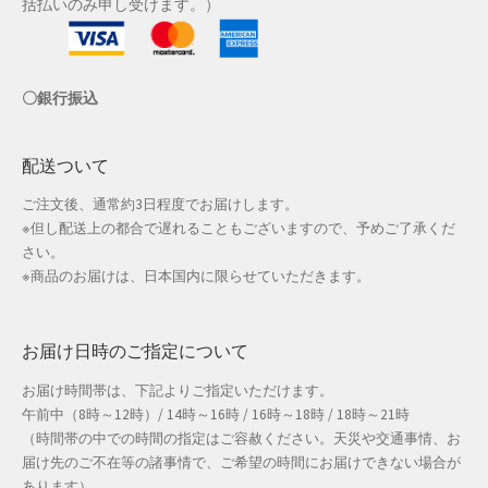
括払いのみ申し受けます。）
店舗管理
〇銀行振込
成人の日特集
支払い
配送ついて
ご注文後、通常約3日程度でお届けします。
配送先住所
※但し配送上の都合で遅れることもございますので、予めご了承くだ
さい。
敬老の日特集
※商品のお届けは、日本国内に限らせていただきます。
新春・初売り特集
お届け日時のご指定について
新着
お届け時間帯は、下記よりご指定いただけます。
午前中（8時～12時）/ 14時～16時 / 16時～18時 / 18時～21時
春の新生活応援
（時間帯の中での時間の指定はご容赦ください。天災や交通事情、お
届け先のご不在等の諸事情で、ご希望の時間にお届けできない場合が
春服ファッション特集
あります）