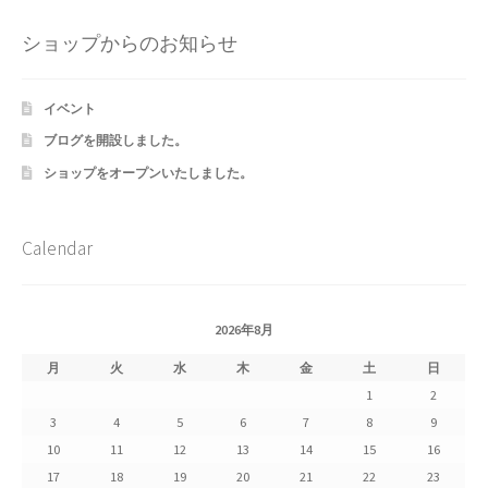
Shipment Tracking
ショップからのお知らせ
Unsubscribe auctions
イベント
wpwBot Mobile App
ブログを開設しました。
ショップをオープンいたしました。
お中元ギフト特集
お問い合わせ
Calendar
お歳暮特集
2026年8月
お気に入りリスト
月
火
水
木
金
土
日
1
2
ご利用ガイド
3
4
5
6
7
8
9
10
11
12
13
14
15
16
ご利用規約
17
18
19
20
21
22
23