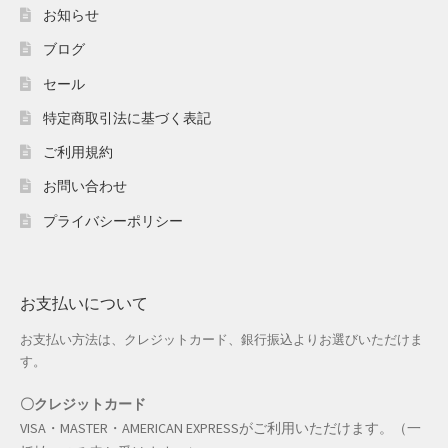
ホワイトデー特集
お知らせ
ブログ
マイアカウント
セール
マイアカウント
特定商取引法に基づく表記
配送先住所
ご利用規約
お問い合わせ
モール出品サービスのご案内
プライバシーポリシー
入園・入学特集
冬服ファッション特集
お支払いについて
お支払い方法は、クレジットカード、銀行振込よりお選びいただけま
商品一覧
す。
夏服ファッション特集
〇クレジットカード
VISA・MASTER・AMERICAN EXPRESSがご利用いただけます。（一
店舗一覧