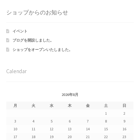
Shipment Tracking
ショップからのお知らせ
Unsubscribe auctions
イベント
wpwBot Mobile App
ブログを開設しました。
ショップをオープンいたしました。
お中元ギフト特集
お問い合わせ
Calendar
お歳暮特集
2026年8月
お気に入りリスト
月
火
水
木
金
土
日
1
2
ご利用ガイド
3
4
5
6
7
8
9
10
11
12
13
14
15
16
ご利用規約
17
18
19
20
21
22
23