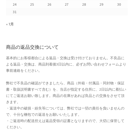
24
25
26
27
28
29
30
よくある質問
31
アフィリエイト登録
« 7月
ウィンターセール
商品の返品交換について
カート
基本的にお客様都合による返品・交換は受け付けておりません。不良品に
よる返品・交換は、商品到着後3日以内に、必ずお問い合わせフォームより
カート
事前連絡をください。
ギフト特集
弊社で不良品の確認ができましたら、商品（外箱・付属品・同封物・保証
書・取扱説明書すべて含む）を、当店が指定する住所に、2日以内に着払い
クイック注文フォーム
にてご返送お願い致します。商品の在庫があれば良品との交換をさせて頂
きます。
・返送中の破損・紛失等については、弊社では一切の責任を負いませんの
クリスマス特集
で、十分な梱包での返送をお願いいたします。
・ご返送時の配送控えは返品受領の証書となりますので、大切に保管して
サマーセール
ください。