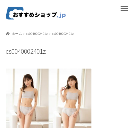
ナ
コ
メニュー
ビ
ン
ゲ
テ
ホーム
ー
ン
ホーム
cs0040002401z
cs0040002401z
シ
ツ
比較する
ョ
へ
cs0040002401z
ン
ス
ギフトカタログ（ユニバース）
へ
キ
ス
ッ
gold-form
キ
プ
ッ
CF Dashboard
プ
CF User Registration
CF campaign form
CF Listing Page