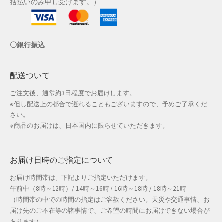
括払いのみ申し受けます。）
店舗管理
〇銀行振込
成人の日特集
支払い
配送ついて
ご注文後、通常約3日程度でお届けします。
配送先住所
※但し配送上の都合で遅れることもございますので、予めご了承くだ
さい。
敬老の日特集
※商品のお届けは、日本国内に限らせていただきます。
新春・初売り特集
お届け日時のご指定について
新着
お届け時間帯は、下記よりご指定いただけます。
午前中（8時～12時）/ 14時～16時 / 16時～18時 / 18時～21時
春の新生活応援
（時間帯の中での時間の指定はご容赦ください。天災や交通事情、お
届け先のご不在等の諸事情で、ご希望の時間にお届けできない場合が
春服ファッション特集
あります）