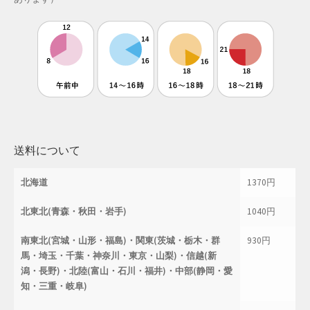
母の日特集
父の日特集
特定商取引法に基づく表記
秋 セール
送料について
秋服ファッション特集
北海道
1370円
購入手続き
北東北(青森・秋田・岩手)
1040円
返金および返品ポリシー
南東北(宮城・山形・福島)・関東(茨城・栃木・群
930円
馬・埼玉・千葉・神奈川・東京・山梨)・信越(新
配送状況の確認
潟・長野)・北陸(富山・石川・福井)・中部(静岡・愛
知・三重・岐阜)
配送状況の確認2