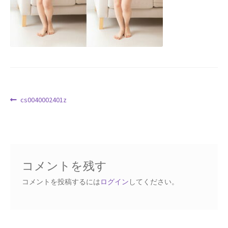
Request a Quote
Products Visibility
Mobile Checkout
Delivery Driver App
投
前
cs0040002401z
の
稿
Compare
投
ナ
稿:
ビ
Wishlist
ゲ
コメントを残す
ー
Affiliate Dashboard
シ
コメントを投稿するには
ログイン
してください。
ョ
Cart Checkout Confirmation
ン
Elementor #5106