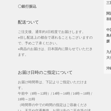
三
〇銀行振込
関
和
配送ついて
中
ご注文後、通常約3日程度でお届けします。
島
※但し配送上の都合で遅れることもございますの
媛
で、予めご了承ください。
※商品のお届けは、日本国内に限らせていただき
九
ます。
大
沖
お届け日時のご指定について
お届け時間帯は、下記よりご指定いただけま
す。
午前中（8時～12時）/ 14時～16時 / 16時～18時 /
18時～21時
（時間帯の中での時間の指定はご容赦くださ
い。天災や交通事情、お届け先のご不在等の諸