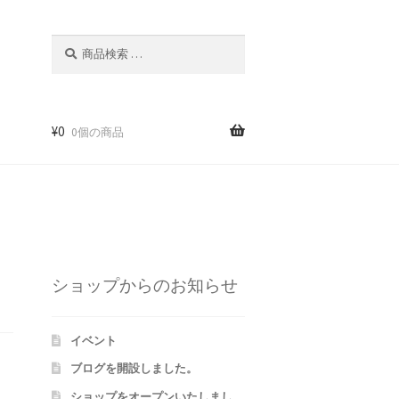
検
検
索
索
対
象:
¥
0
0個の商品
m
ショップからのお知らせ
イベント
ブログを開設しました。
ショップをオープンいたしまし