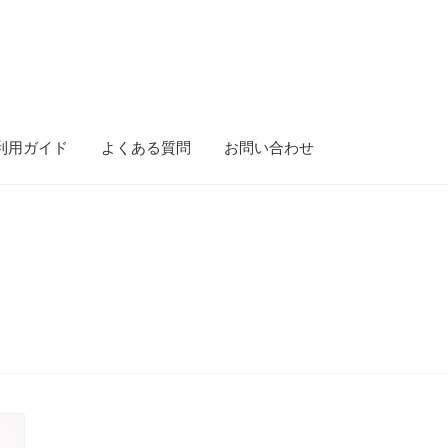
利用ガイド
よくある質問
お問い合わせ
ース）
gold-form
CF Dashboard
CF User Registration
CF campaign for
isibility
Mobile Checkout
Delivery Driver App
Compare
Wishlist
tion
Elementor #5106
Shipment Tracking
Unsubscribe auctions
問い合わせ
お歳暮特集
お気に入りリスト
ご利用ガイド
ご利用規約
ンターセール
カート
カート
ギフト特集
クイック注文フォーム