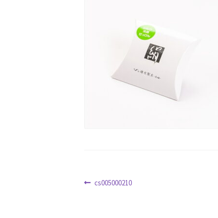
クリスマス特集
サマーセール
おすすめ
ハロウィン特集
バレンタインデー特集
ホワイトデー特集
マイアカウント
マイ
冬服ファッション特集
商品一覧
夏服フ
新春・初売り特集
新着
春の新生活応援
特定商取引法に基づく表記
秋 セール
配送状況の確認
配送状況の確認2
防災特
投
前
cs005000210
の
稿
投
ナ