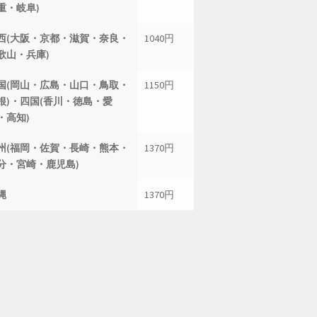
重・岐阜)
西(大阪・京都・滋賀・奈良・
1040円
歌山・兵庫)
国(岡山・広島・山口・鳥取・
1150円
根)・四国(香川・徳島・愛
・高知)
州(福岡・佐賀・長崎・熊本・
1370円
分・宮崎・鹿児島)
縄
1370円