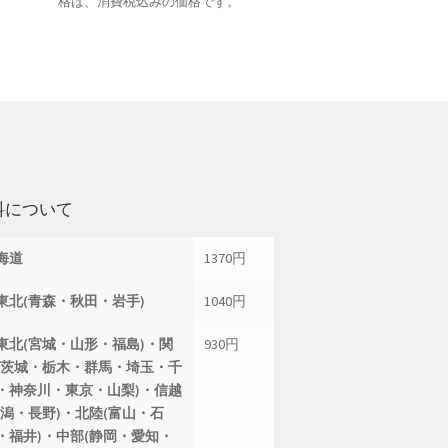
格は、消費税込みの価格です。
料について
海道
1370円
東北(青森・秋田・岩手)
1040円
東北(宮城・山形・福島)・関
930円
(茨城・栃木・群馬・埼玉・千
・神奈川・東京・山梨)・信越
新潟・長野)・北陸(富山・石
・福井)・中部(静岡・愛知・