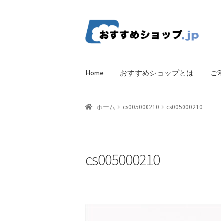
ナ
コ
ビ
ン
ゲ
テ
ー
ン
Home
おすすめショップとは
ご
シ
ツ
ョ
へ
ン
ス
ホーム
比較する
ギフトカタログ（ユニバ
ホーム
cs005000210
cs005000210
へ
キ
ス
ッ
CF Listing Page
Request a Quote
Products V
キ
プ
ッ
Affiliate Dashboard
Cart Checkout Confirma
cs005000210
プ
wpwBot Mobile App
お中元ギフト特集
お
よくある質問
アフィリエイト登録
ウィ