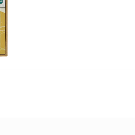
ショップとは
スプリングセール
セール
テスト 「テーブル
プライバシーポリシー
ベンダーメンバーシップ
ベンダー登録
アカウント
モール出品サービスのご案内
入園・入学特集
ァッション特集
店舗一覧
店舗管理
成人の日特集
支払い
敬老の日特
春服ファッション特集
母の日特集
父の日特集
秋服ファッション特集
購入手続き
返金および返品ポリシー
集