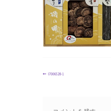
クリスマス特集
サマーセール
おすすめ
ハロウィン特集
バレンタインデー特集
ホワイトデー特集
マイアカウント
マイ
冬服ファッション特集
商品一覧
夏服フ
新春・初売り特集
新着
春の新生活応援
特定商取引法に基づく表記
秋 セール
投
前
l7006528-1
の
稿
配送状況の確認
配送状況の確認2
防災特
投
ナ
稿:
ビ
ゲ
ー