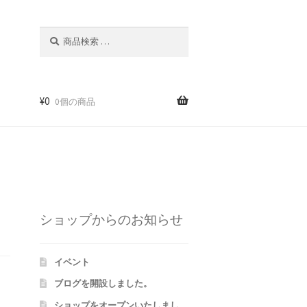
検
検
索
索
対
象:
¥
0
0個の商品
m
ショップからのお知らせ
イベント
ブログを開設しました。
ショップをオープンいたしまし