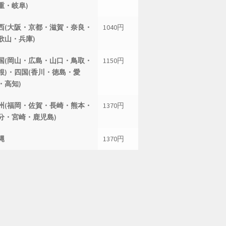
重・岐阜)
西(大阪・京都・滋賀・奈良・
1040円
歌山・兵庫)
国(岡山・広島・山口・鳥取・
1150円
根)・四国(香川・徳島・愛
・高知)
州(福岡・佐賀・長崎・熊本・
1370円
分・宮崎・鹿児島)
縄
1370円