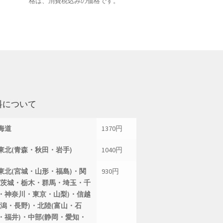
格は、消費税込みの価格です。
料について
海道
1370円
東北(青森・秋田・岩手)
1040円
東北(宮城・山形・福島)・関
930円
(茨城・栃木・群馬・埼玉・千
・神奈川・東京・山梨)・信越
新潟・長野)・北陸(富山・石
・福井)・中部(静岡・愛知・