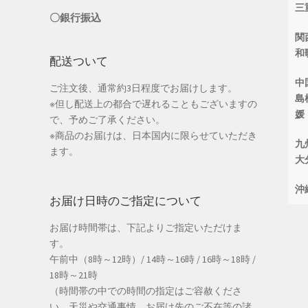
三
〇銀行振込
関
和
配送ついて
中
ご注文後、通常約3日程度でお届けします。
島
※但し配送上の都合で遅れることもございますの
媛
で、予めご了承ください。
※商品のお届けは、日本国内に限らせていただき
九
ます。
大
沖
お届け日時のご指定について
お届け時間帯は、下記よりご指定いただけま
す。
午前中（8時～12時）/ 14時～16時 / 16時～18時 /
18時～21時
（時間帯の中での時間の指定はご容赦くださ
い。天災や交通事情、お届け先のご不在等の諸