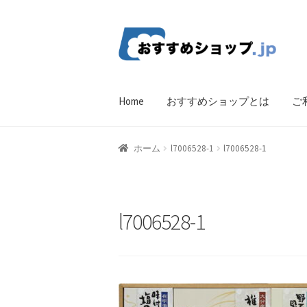
ナ
コ
ビ
ン
ゲ
テ
ー
ン
Home
おすすめショップとは
ご
シ
ツ
ョ
へ
ン
ス
ホーム
比較する
ギフトカタログ（ユニバ
ホーム
l7006528-1
l7006528-1
へ
キ
ス
ッ
CF Listing Page
Request a Quote
Products V
キ
プ
ッ
Affiliate Dashboard
Cart Checkout Confirma
l7006528-1
プ
wpwBot Mobile App
お中元ギフト特集
お
よくある質問
アフィリエイト登録
ウィ