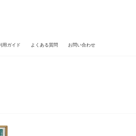
利用ガイド
よくある質問
お問い合わせ
ース）
gold-form
CF Dashboard
CF User Registration
CF campaign for
isibility
Mobile Checkout
Delivery Driver App
Compare
Wishlist
tion
Elementor #5106
Shipment Tracking
Unsubscribe auctions
問い合わせ
お歳暮特集
お気に入りリスト
ご利用ガイド
ご利用規約
ンターセール
カート
カート
ギフト特集
クイック注文フォーム