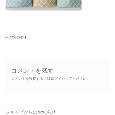
Request a Quote
Products Visibility
Mobile Checkout
投
前
l7009547-1
の
稿
Delivery Driver App
投
ナ
稿:
ビ
Compare
ゲ
コメントを残す
ー
Wishlist
シ
コメントを投稿するには
ログイン
してください。
ョ
Affiliate Dashboard
ン
Cart Checkout Confirmation
Elementor #5106
ショップからのお知らせ