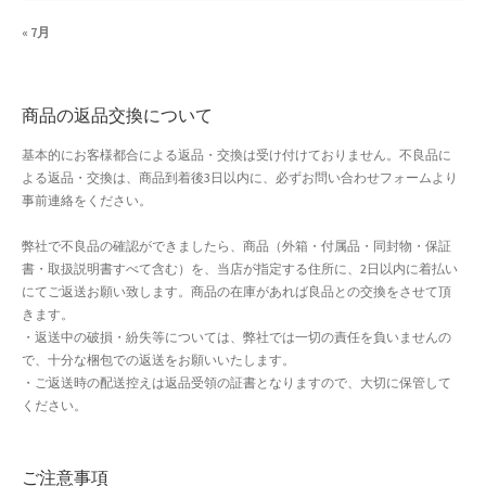
よくある質問
« 7月
アフィリエイト登録
商品の返品交換について
ウィンターセール
基本的にお客様都合による返品・交換は受け付けておりません。不良品に
よる返品・交換は、商品到着後3日以内に、必ずお問い合わせフォームより
カート
事前連絡をください。
カート
弊社で不良品の確認ができましたら、商品（外箱・付属品・同封物・保証
書・取扱説明書すべて含む）を、当店が指定する住所に、2日以内に着払い
ギフト特集
にてご返送お願い致します。商品の在庫があれば良品との交換をさせて頂
きます。
・返送中の破損・紛失等については、弊社では一切の責任を負いませんの
クイック注文フォーム
で、十分な梱包での返送をお願いいたします。
・ご返送時の配送控えは返品受領の証書となりますので、大切に保管して
クリスマス特集
ください。
サマーセール
ご注意事項