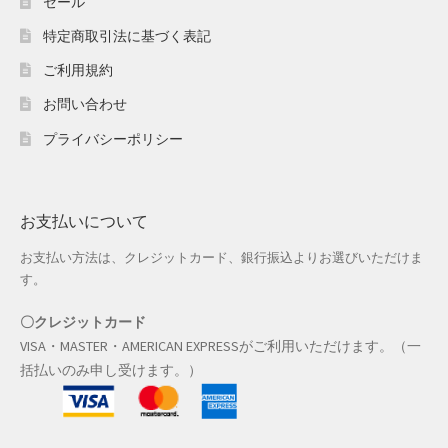
セール
ホワイトデー特集
特定商取引法に基づく表記
マイアカウント
ご利用規約
マイアカウント
お問い合わせ
プライバシーポリシー
配送先住所
モール出品サービスのご案内
お支払いについて
入園・入学特集
お支払い方法は、クレジットカード、銀行振込よりお選びいただけま
す。
冬服ファッション特集
〇クレジットカード
VISA・MASTER・AMERICAN EXPRESSがご利用いただけます。（一
商品一覧
括払いのみ申し受けます。）
夏服ファッション特集
店舗一覧