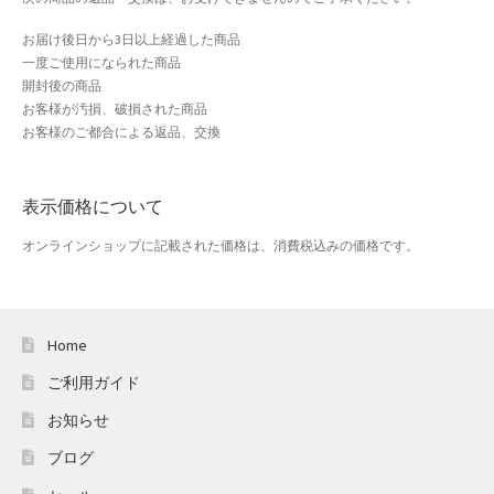
おすすめショップとは
お届け後日から3日以上経過した商品
一度ご使用になられた商品
スプリングセール
開封後の商品
お客様が汚損、破損された商品
セール
お客様のご都合による返品、交換
テスト 「テーブル
表示価格について
ハロウィン特集
オンラインショップに記載された価格は、消費税込みの価格です。
バレンタインデー特集
プライバシーポリシー
Home
ご利用ガイド
ベンダーメンバーシップ
お知らせ
ベンダー登録
ブログ