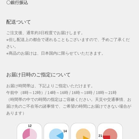
〇銀行振込
店舗管理
配送ついて
成人の日特集
ご注文後、通常約3日程度でお届けします。
※但し配送上の都合で遅れることもございますので、予めご了承くだ
支払い
さい。
※商品のお届けは、日本国内に限らせていただきます。
配送先住所
お届け日時のご指定について
敬老の日特集
お届け時間帯は、下記よりご指定いただけます。
新春・初売り特集
午前中（8時～12時）/ 14時～16時 / 16時～18時 / 18時～21時
（時間帯の中での時間の指定はご容赦ください。天災や交通事情、お
新着
届け先のご不在等の諸事情で、ご希望の時間にお届けできない場合が
あります）
春の新生活応援
春服ファッション特集