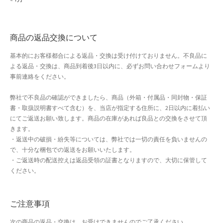
よくある質問
アフィリエイト登録
商品の返品交換について
基本的にお客様都合による返品・交換は受け付けておりません。不良品に
ウィンターセール
よる返品・交換は、商品到着後3日以内に、必ずお問い合わせフォームより
事前連絡をください。
カート
弊社で不良品の確認ができましたら、商品（外箱・付属品・同封物・保証
カート
書・取扱説明書すべて含む）を、当店が指定する住所に、2日以内に着払い
にてご返送お願い致します。商品の在庫があれば良品との交換をさせて頂
きます。
ギフト特集
・返送中の破損・紛失等については、弊社では一切の責任を負いませんの
で、十分な梱包での返送をお願いいたします。
クイック注文フォーム
・ご返送時の配送控えは返品受領の証書となりますので、大切に保管して
ください。
クリスマス特集
ご注意事項
サマーセール
次の商品の返品・交換は、お受けできませんのでご了承ください。