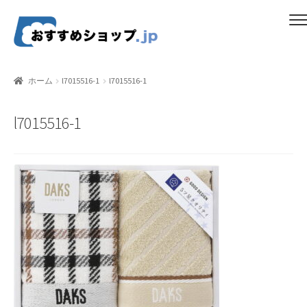
ナ
コ
メニュー
ビ
ン
ゲ
テ
ホーム
ー
ン
ホーム
l7015516-1
l7015516-1
シ
ツ
比較する
ョ
へ
l7015516-1
ン
ス
ギフトカタログ（ユニバース）
へ
キ
ス
ッ
gold-form
キ
プ
ッ
CF Dashboard
プ
CF User Registration
CF campaign form
CF Listing Page