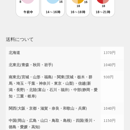
母の日特集
父の日特集
送料について
特定商取引法に基づく表記
北海道
1370円
秋 セール
北東北(青森・秋田・岩手)
1040円
秋服ファッション特集
南東北(宮城・山形・福島)・関東(茨城・栃木・群
930円
購入手続き
馬・埼玉・千葉・神奈川・東京・山梨)・信越(新
潟・長野)・北陸(富山・石川・福井)・中部(静岡・愛
知・三重・岐阜)
返金および返品ポリシー
関西(大阪・京都・滋賀・奈良・和歌山・兵庫)
1040円
配送状況の確認
中国(岡山・広島・山口・鳥取・島根)・四国(香川・
1150円
配送状況の確認2
徳島・愛媛・高知)