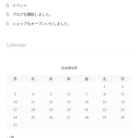
イベント
Shipment Tracking
ブログを開設しました。
Unsubscribe auctions
ショップをオープンいたしました。
wpwBot Mobile App
Calendar
お中元ギフト特集
2026年8月
お問い合わせ
月
火
水
木
金
土
日
お歳暮特集
1
2
3
4
5
6
7
8
9
お気に入りリスト
10
11
12
13
14
15
16
17
18
19
20
21
22
23
ご利用ガイド
24
25
26
27
28
29
30
31
ご利用規約
« 7月