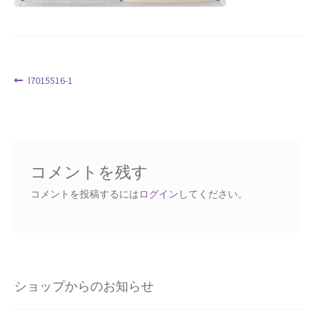
Request a Quote
Products Visibility
投
前
l7015516-1
Mobile Checkout
の
稿
投
ナ
Delivery Driver App
稿:
ビ
ゲ
Compare
コメントを残す
ー
シ
コメントを投稿するには
ログイン
してください。
Wishlist
ョ
ン
Affiliate Dashboard
Cart Checkout Confirmation
ショップからのお知らせ
Elementor #5106