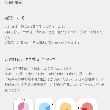
〇銀行振込
母の日特集
配送ついて
父の日特集
ご注文後、通常約3日程度でお届けします。
※但し配送上の都合で遅れることもございますので、予めご了承くだ
特定商取引法に基づく表記
さい。
※商品のお届けは、日本国内に限らせていただきます。
秋 セール
秋服ファッション特集
お届け日時のご指定について
お届け時間帯は、下記よりご指定いただけます。
購入手続き
午前中（8時～12時）/ 14時～16時 / 16時～18時 / 18時～21時
（時間帯の中での時間の指定はご容赦ください。天災や交通事情、お
返金および返品ポリシー
届け先のご不在等の諸事情で、ご希望の時間にお届けできない場合が
あります）
配送状況の確認
配送状況の確認2