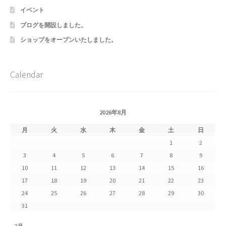
よくある質問
イベント
ブログを開設しました。
アフィリエイト登録
ショップをオープンいたしました。
ウィンターセール
Calendar
カート
カート
2026年8月
月
火
水
木
金
土
日
ギフト特集
1
2
3
4
5
6
7
8
9
クイック注文フォーム
10
11
12
13
14
15
16
17
18
19
20
21
22
23
クリスマス特集
24
25
26
27
28
29
30
31
サマーセール