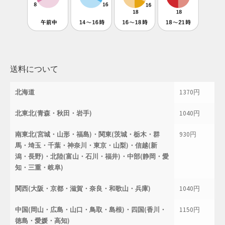
防災特集
送料について
北海道
1370円
北東北(青森・秋田・岩手)
1040円
南東北(宮城・山形・福島)・関東(茨城・栃木・群
930円
馬・埼玉・千葉・神奈川・東京・山梨)・信越(新
潟・長野)・北陸(富山・石川・福井)・中部(静岡・愛
知・三重・岐阜)
関西(大阪・京都・滋賀・奈良・和歌山・兵庫)
1040円
中国(岡山・広島・山口・鳥取・島根)・四国(香川・
1150円
徳島・愛媛・高知)