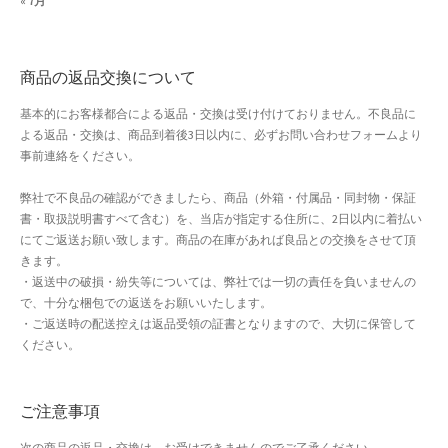
« 7月
おすすめショップとは
スプリングセール
商品の返品交換について
セール
基本的にお客様都合による返品・交換は受け付けておりません。不良品に
よる返品・交換は、商品到着後3日以内に、必ずお問い合わせフォームより
事前連絡をください。
テスト 「テーブル
弊社で不良品の確認ができましたら、商品（外箱・付属品・同封物・保証
ハロウィン特集
書・取扱説明書すべて含む）を、当店が指定する住所に、2日以内に着払い
にてご返送お願い致します。商品の在庫があれば良品との交換をさせて頂
バレンタインデー特集
きます。
・返送中の破損・紛失等については、弊社では一切の責任を負いませんの
で、十分な梱包での返送をお願いいたします。
プライバシーポリシー
・ご返送時の配送控えは返品受領の証書となりますので、大切に保管して
ください。
ベンダーメンバーシップ
ベンダー登録
ご注意事項
次の商品の返品・交換は、お受けできませんのでご了承ください。