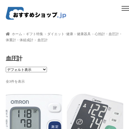
ナ
コ
メニュー
ビ
ン
ゲ
テ
ホーム
ー
ン
ホーム
ギフト特集
ダイエット･健康
健康器具
心拍計・血圧計・
シ
ツ
体重計・体組成計
血圧計
比較する
ョ
へ
ン
ス
ギフトカタログ（ユニバース）
血圧計
へ
キ
ス
ッ
gold-form
キ
プ
ッ
全3件を表示
CF Dashboard
プ
CF User Registration
CF campaign form
CF Listing Page