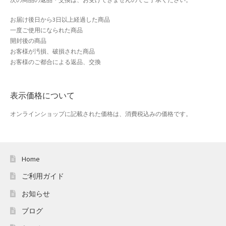
ホワイトデー特集
お届け後日から3日以上経過した商品
マイアカウント
一度ご使用になられた商品
開封後の商品
お客様が汚損、破損された商品
マイアカウント
お客様のご都合による返品、交換
配送先住所
表示価格について
モール出品サービスのご案内
オンラインショップに記載された価格は、消費税込みの価格です。
入園・入学特集
冬服ファッション特集
Home
商品一覧
ご利用ガイド
お知らせ
夏服ファッション特集
ブログ
店舗一覧