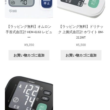
Request a Quote
Products Visibility
【ラッピング無料】オムロン
【ラッピング無料】ドリテッ
手首式血圧計 HEM-6163 レビュ
ク 上腕式血圧計 ホワイト BM-
Mobile Checkout
ー
212WT
¥
9,350
¥
5,500
Delivery Driver App
お買い物カゴに追加
お買い物カゴに追加
Compare
Wishlist
Affiliate Dashboard
Cart Checkout Confirmation
Elementor #5106