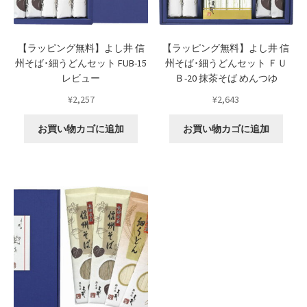
Shipment Tracking
【ラッピング無料】よし井 信
【ラッピング無料】よし井 信
Unsubscribe auctions
州そば･細うどんセット FUB-15
州そば･細うどんセット ＦＵ
レビュー
Ｂ-20 抹茶そば めんつゆ
wpwBot Mobile App
¥
2,257
¥
2,643
お中元ギフト特集
お買い物カゴに追加
お買い物カゴに追加
お問い合わせ
お歳暮特集
お気に入りリスト
ご利用ガイド
ご利用規約