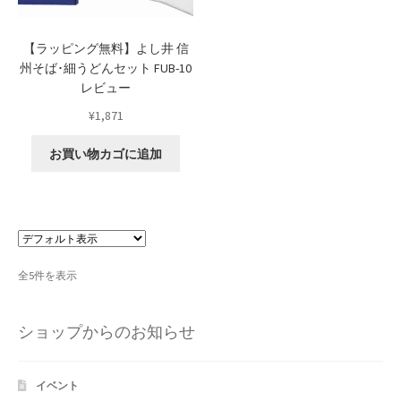
よくある質問
【ラッピング無料】よし井 信
アフィリエイト登録
州そば･細うどんセット FUB-10
レビュー
ウィンターセール
¥
1,871
カート
お買い物カゴに追加
カート
ギフト特集
全5件を表示
クイック注文フォーム
クリスマス特集
ショップからのお知らせ
サマーセール
イベント