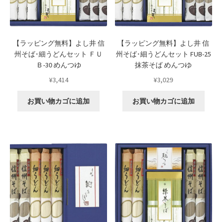
Request a Quote
Products Visibility
【ラッピング無料】よし井 信
【ラッピング無料】よし井 信
州そば･細うどんセット ＦＵ
州そば･細うどんセット FUB-25
Ｂ-30 めんつゆ
抹茶そば めんつゆ
Mobile Checkout
¥
3,414
¥
3,029
Delivery Driver App
お買い物カゴに追加
お買い物カゴに追加
Compare
Wishlist
Affiliate Dashboard
Cart Checkout Confirmation
Elementor #5106