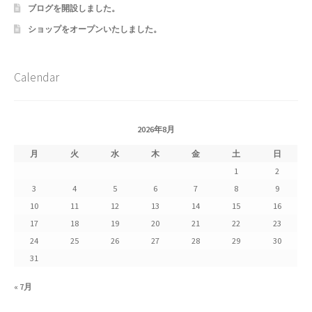
おすすめショップとは
ブログを開設しました。
ショップをオープンいたしました。
スプリングセール
Calendar
セール
テスト 「テーブル
2026年8月
ハロウィン特集
月
火
水
木
金
土
日
1
2
バレンタインデー特集
3
4
5
6
7
8
9
10
11
12
13
14
15
16
プライバシーポリシー
17
18
19
20
21
22
23
24
25
26
27
28
29
30
ベンダーメンバーシップ
31
ベンダー登録
« 7月