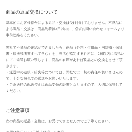
ホワイトデー特集
商品の返品交換について
マイアカウント
基本的にお客様都合による返品・交換は受け付けておりません。不良品に
よる返品・交換は、商品到着後3日以内に、必ずお問い合わせフォームより
マイアカウント
事前連絡をください。
配送先住所
弊社で不良品の確認ができましたら、商品（外箱・付属品・同封物・保証
書・取扱説明書すべて含む）を、当店が指定する住所に、2日以内に着払い
モール出品サービスのご案内
にてご返送お願い致します。商品の在庫があれば良品との交換をさせて頂
きます。
・返送中の破損・紛失等については、弊社では一切の責任を負いませんの
入園・入学特集
で、十分な梱包での返送をお願いいたします。
・ご返送時の配送控えは返品受領の証書となりますので、大切に保管して
冬服ファッション特集
ください。
商品一覧
ご注意事項
夏服ファッション特集
次の商品の返品・交換は、お受けできませんのでご了承ください。
店舗一覧