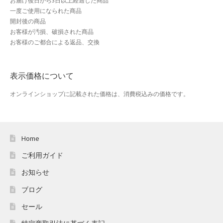
お届け後日から3日以上経過した商品
一度ご使用になられた商品
開封後の商品
店舗管理
お客様が汚損、破損された商品
お客様のご都合による返品、交換
成人の日特集
支払い
表示価格について
オンラインショップに記載された価格は、消費税込みの価格です。
配送先住所
敬老の日特集
Home
新春・初売り特集
ご利用ガイド
新着
お知らせ
ブログ
春の新生活応援
セール
春服ファッション特集