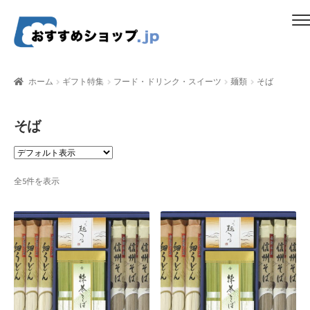
ナ
コ
メニュー
ビ
ン
ゲ
テ
ホーム
ー
ン
ホーム
ギフト特集
フード・ドリンク・スイーツ
麺類
そば
シ
ツ
比較する
ョ
へ
ン
ス
そば
ギフトカタログ（ユニバース）
へ
キ
ス
ッ
gold-form
キ
プ
全5件を表示
ッ
CF Dashboard
プ
CF User Registration
CF campaign form
CF Listing Page