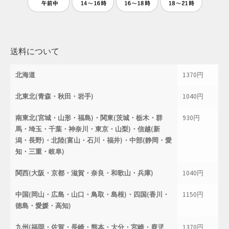
送料について
北海道
1370円
北東北(青森・秋田・岩手)
1040円
南東北(宮城・山形・福島)・関東(茨城・栃木・群
930円
馬・埼玉・千葉・神奈川・東京・山梨)・信越(新
潟・長野)・北陸(富山・石川・福井)・中部(静岡・愛
知・三重・岐阜)
関西(大阪・京都・滋賀・奈良・和歌山・兵庫)
1040円
中国(岡山・広島・山口・鳥取・島根)・四国(香川・
1150円
徳島・愛媛・高知)
九州(福岡・佐賀・長崎・熊本・大分・宮崎・鹿児
1370円