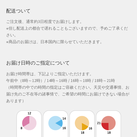
防災特集
配送ついて
ご注文後、通常約3日程度でお届けします。
※但し配送上の都合で遅れることもございますので、予めご了承くだ
さい。
※商品のお届けは、日本国内に限らせていただきます。
お届け日時のご指定について
お届け時間帯は、下記よりご指定いただけます。
午前中（8時～12時）/ 14時～16時 / 16時～18時 / 18時～21時
（時間帯の中での時間の指定はご容赦ください。天災や交通事情、お
届け先のご不在等の諸事情で、ご希望の時間にお届けできない場合が
あります）