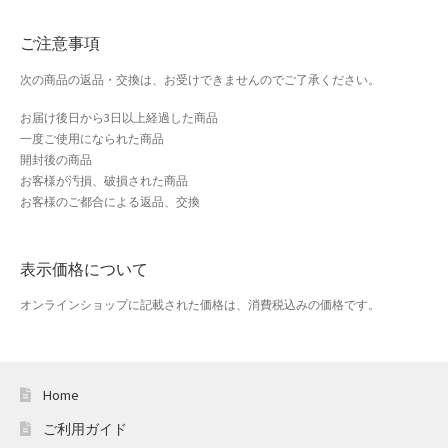
おすすめショップとは
ご注意事項
スプリングセール
次の商品の返品・交換は、お受けできませんのでご了承ください。
セール
お届け後日から3日以上経過した商品
一度ご使用になられた商品
テスト 「テーブル
開封後の商品
お客様が汚損、破損された商品
お客様のご都合による返品、交換
ハロウィン特集
バレンタインデー特集
表示価格について
プライバシーポリシー
オンラインショップに記載された価格は、消費税込みの価格です。
ベンダーメンバーシップ
Home
ベンダー登録
ご利用ガイド