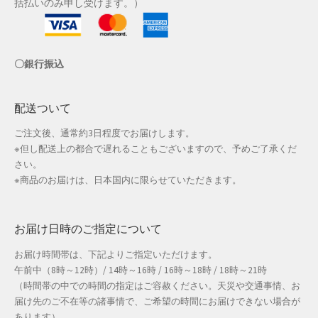
括払いのみ申し受けます。）
店舗管理
〇銀行振込
成人の日特集
支払い
配送ついて
ご注文後、通常約3日程度でお届けします。
配送先住所
※但し配送上の都合で遅れることもございますので、予めご了承くだ
さい。
敬老の日特集
※商品のお届けは、日本国内に限らせていただきます。
新春・初売り特集
お届け日時のご指定について
新着
お届け時間帯は、下記よりご指定いただけます。
午前中（8時～12時）/ 14時～16時 / 16時～18時 / 18時～21時
春の新生活応援
（時間帯の中での時間の指定はご容赦ください。天災や交通事情、お
届け先のご不在等の諸事情で、ご希望の時間にお届けできない場合が
春服ファッション特集
あります）