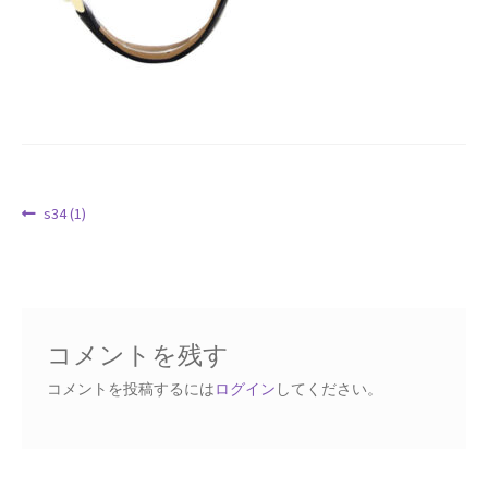
Request a Quote
Products Visibility
Mobile Checkout
Delivery Driver App
投
前
s34 (1)
の
稿
Compare
投
ナ
稿:
ビ
Wishlist
ゲ
コメントを残す
ー
Affiliate Dashboard
シ
コメントを投稿するには
ログイン
してください。
ョ
Cart Checkout Confirmation
ン
Elementor #5106