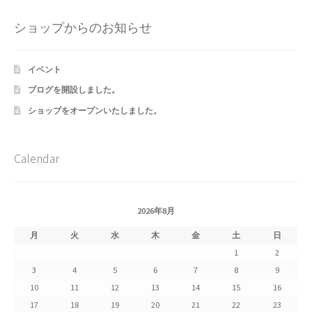
Shipment Tracking
ショップからのお知らせ
Unsubscribe auctions
イベント
wpwBot Mobile App
ブログを開設しました。
ショップをオープンいたしました。
お中元ギフト特集
お問い合わせ
Calendar
お歳暮特集
2026年8月
お気に入りリスト
月
火
水
木
金
土
日
1
2
ご利用ガイド
3
4
5
6
7
8
9
10
11
12
13
14
15
16
ご利用規約
17
18
19
20
21
22
23