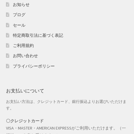
ホワイトデー特集
お知らせ
ブログ
マイアカウント
セール
マイアカウント
特定商取引法に基づく表記
配送先住所
ご利用規約
お問い合わせ
モール出品サービスのご案内
プライバシーポリシー
入園・入学特集
冬服ファッション特集
お支払いについて
お支払い方法は、クレジットカード、銀行振込よりお選びいただけま
商品一覧
す。
夏服ファッション特集
〇クレジットカード
VISA・MASTER・AMERICAN EXPRESSがご利用いただけます。（一
店舗一覧