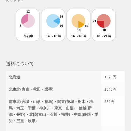
母の日特集
父の日特集
特定商取引法に基づく表記
秋 セール
送料について
秋服ファッション特集
北海道
1370円
購入手続き
北東北(青森・秋田・岩手)
1040円
返金および返品ポリシー
南東北(宮城・山形・福島)・関東(茨城・栃木・群
930円
馬・埼玉・千葉・神奈川・東京・山梨)・信越(新
配送状況の確認
潟・長野)・北陸(富山・石川・福井)・中部(静岡・愛
知・三重・岐阜)
配送状況の確認2