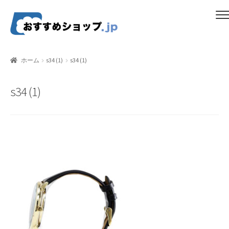
ナ
コ
メニュー
ビ
ン
ゲ
テ
ホーム
ー
ン
ホーム
s34 (1)
s34 (1)
シ
ツ
比較する
ョ
へ
s34 (1)
ン
ス
ギフトカタログ（ユニバース）
へ
キ
ス
ッ
gold-form
キ
プ
ッ
CF Dashboard
プ
CF User Registration
CF campaign form
CF Listing Page