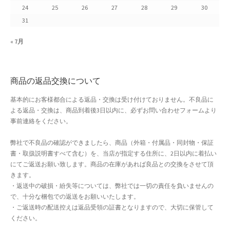
24
25
26
27
28
29
30
よくある質問
31
アフィリエイト登録
« 7月
ウィンターセール
商品の返品交換について
カート
基本的にお客様都合による返品・交換は受け付けておりません。不良品に
よる返品・交換は、商品到着後3日以内に、必ずお問い合わせフォームより
カート
事前連絡をください。
ギフト特集
弊社で不良品の確認ができましたら、商品（外箱・付属品・同封物・保証
書・取扱説明書すべて含む）を、当店が指定する住所に、2日以内に着払い
クイック注文フォーム
にてご返送お願い致します。商品の在庫があれば良品との交換をさせて頂
きます。
・返送中の破損・紛失等については、弊社では一切の責任を負いませんの
クリスマス特集
で、十分な梱包での返送をお願いいたします。
・ご返送時の配送控えは返品受領の証書となりますので、大切に保管して
サマーセール
ください。