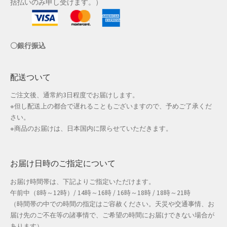
括払いのみ申し受けます。）
店舗管理
〇銀行振込
成人の日特集
支払い
配送ついて
ご注文後、通常約3日程度でお届けします。
配送先住所
※但し配送上の都合で遅れることもございますので、予めご了承くだ
さい。
敬老の日特集
※商品のお届けは、日本国内に限らせていただきます。
新春・初売り特集
お届け日時のご指定について
新着
お届け時間帯は、下記よりご指定いただけます。
午前中（8時～12時）/ 14時～16時 / 16時～18時 / 18時～21時
春の新生活応援
（時間帯の中での時間の指定はご容赦ください。天災や交通事情、お
届け先のご不在等の諸事情で、ご希望の時間にお届けできない場合が
春服ファッション特集
あります）