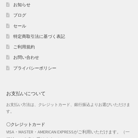
ホワイトデー特集
お知らせ
ブログ
マイアカウント
セール
マイアカウント
特定商取引法に基づく表記
配送先住所
ご利用規約
お問い合わせ
モール出品サービスのご案内
プライバシーポリシー
入園・入学特集
冬服ファッション特集
お支払いについて
お支払い方法は、クレジットカード、銀行振込よりお選びいただけま
商品一覧
す。
夏服ファッション特集
〇クレジットカード
VISA・MASTER・AMERICAN EXPRESSがご利用いただけます。（一
店舗一覧