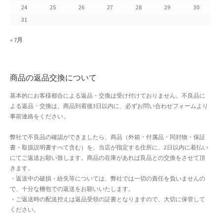
24
25
26
27
28
29
30
よくある質問
31
アフィリエイト登録
« 7月
ウィンターセール
商品の返品交換について
カート
基本的にお客様都合による返品・交換は受け付けておりません。不良品に
よる返品・交換は、商品到着後3日以内に、必ずお問い合わせフォームより
カート
事前連絡をください。
ギフト特集
弊社で不良品の確認ができましたら、商品（外箱・付属品・同封物・保証
書・取扱説明書すべて含む）を、当店が指定する住所に、2日以内に着払い
クイック注文フォーム
にてご返送お願い致します。商品の在庫があれば良品との交換をさせて頂
きます。
・返送中の破損・紛失等については、弊社では一切の責任を負いませんの
クリスマス特集
で、十分な梱包での返送をお願いいたします。
・ご返送時の配送控えは返品受領の証書となりますので、大切に保管して
サマーセール
ください。