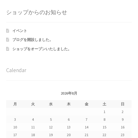
Shipment Tracking
ショップからのお知らせ
Unsubscribe auctions
イベント
wpwBot Mobile App
ブログを開設しました。
ショップをオープンいたしました。
お中元ギフト特集
お問い合わせ
Calendar
お歳暮特集
2026年8月
お気に入りリスト
月
火
水
木
金
土
日
1
2
ご利用ガイド
3
4
5
6
7
8
9
10
11
12
13
14
15
16
ご利用規約
17
18
19
20
21
22
23