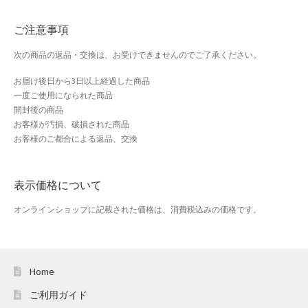
おすすめショップとは
ご注意事項
スプリングセール
次の商品の返品・交換は、お受けできませんのでご了承ください。
セール
お届け後日から3日以上経過した商品
一度ご使用になられた商品
テスト 「テーブル
開封後の商品
お客様が汚損、破損された商品
お客様のご都合による返品、交換
ハロウィン特集
バレンタインデー特集
表示価格について
プライバシーポリシー
オンラインショップに記載された価格は、消費税込みの価格です。
ベンダーメンバーシップ
Home
ベンダー登録
ご利用ガイド