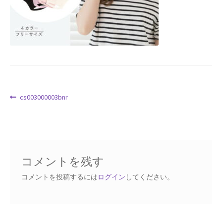
Request a Quote
Products Visibility
Mobile Checkout
Delivery Driver App
投
前
cs003000003bnr
の
稿
Compare
投
ナ
稿:
ビ
Wishlist
ゲ
コメントを残す
ー
Affiliate Dashboard
シ
コメントを投稿するには
ログイン
してください。
ョ
Cart Checkout Confirmation
ン
Elementor #5106