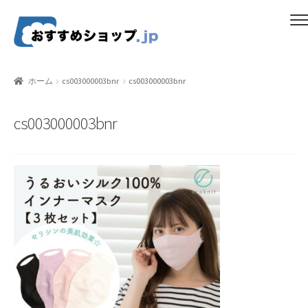
ナ
コ
メニュー
ビ
ン
ゲ
テ
ホーム
ー
ン
ホーム
cs003000003bnr
cs003000003bnr
シ
ツ
比較する
ョ
へ
cs003000003bnr
ン
ス
ギフトカタログ（ユニバース）
へ
キ
ス
ッ
gold-form
キ
プ
ッ
CF Dashboard
プ
CF User Registration
CF campaign form
CF Listing Page