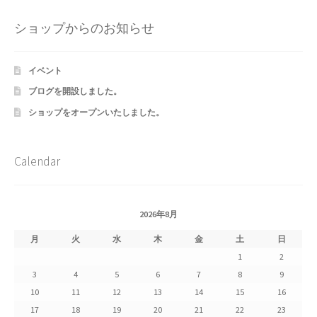
Shipment Tracking
ショップからのお知らせ
Unsubscribe auctions
イベント
wpwBot Mobile App
ブログを開設しました。
ショップをオープンいたしました。
お中元ギフト特集
お問い合わせ
Calendar
お歳暮特集
2026年8月
お気に入りリスト
月
火
水
木
金
土
日
1
2
ご利用ガイド
3
4
5
6
7
8
9
10
11
12
13
14
15
16
ご利用規約
17
18
19
20
21
22
23