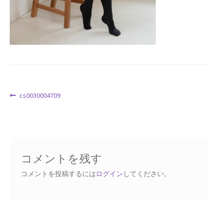
Request a Quote
Products Visibility
Mobile Checkout
Delivery Driver App
投
前
cs0030004709
の
稿
Compare
投
ナ
稿:
ビ
Wishlist
ゲ
コメントを残す
ー
Affiliate Dashboard
シ
コメントを投稿するには
ログイン
してください。
ョ
Cart Checkout Confirmation
ン
Elementor #5106