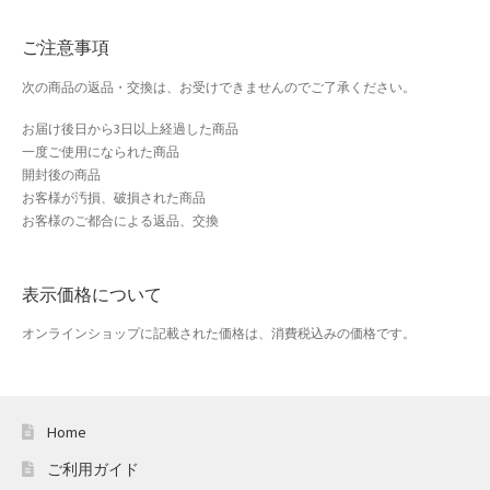
おすすめショップとは
ご注意事項
スプリングセール
次の商品の返品・交換は、お受けできませんのでご了承ください。
セール
お届け後日から3日以上経過した商品
一度ご使用になられた商品
テスト 「テーブル
開封後の商品
お客様が汚損、破損された商品
お客様のご都合による返品、交換
ハロウィン特集
バレンタインデー特集
表示価格について
プライバシーポリシー
オンラインショップに記載された価格は、消費税込みの価格です。
ベンダーメンバーシップ
Home
ベンダー登録
ご利用ガイド