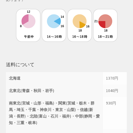
母の日特集
父の日特集
特定商取引法に基づく表記
秋 セール
送料について
秋服ファッション特集
北海道
1370円
購入手続き
北東北(青森・秋田・岩手)
1040円
返金および返品ポリシー
南東北(宮城・山形・福島)・関東(茨城・栃木・群
930円
馬・埼玉・千葉・神奈川・東京・山梨)・信越(新
配送状況の確認
潟・長野)・北陸(富山・石川・福井)・中部(静岡・愛
知・三重・岐阜)
配送状況の確認2