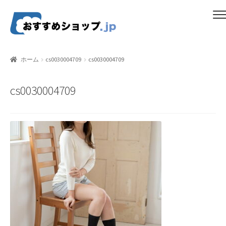
ナ
コ
メニュー
ビ
ン
ゲ
テ
ホーム
ー
ン
ホーム
cs0030004709
cs0030004709
シ
ツ
比較する
ョ
へ
cs0030004709
ン
ス
ギフトカタログ（ユニバース）
へ
キ
ス
ッ
gold-form
キ
プ
ッ
CF Dashboard
プ
CF User Registration
CF campaign form
CF Listing Page