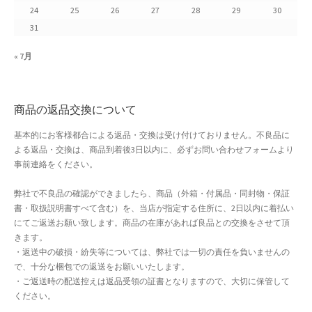
24
25
26
27
28
29
30
よくある質問
31
アフィリエイト登録
« 7月
ウィンターセール
商品の返品交換について
カート
基本的にお客様都合による返品・交換は受け付けておりません。不良品に
よる返品・交換は、商品到着後3日以内に、必ずお問い合わせフォームより
カート
事前連絡をください。
ギフト特集
弊社で不良品の確認ができましたら、商品（外箱・付属品・同封物・保証
書・取扱説明書すべて含む）を、当店が指定する住所に、2日以内に着払い
クイック注文フォーム
にてご返送お願い致します。商品の在庫があれば良品との交換をさせて頂
きます。
・返送中の破損・紛失等については、弊社では一切の責任を負いませんの
クリスマス特集
で、十分な梱包での返送をお願いいたします。
・ご返送時の配送控えは返品受領の証書となりますので、大切に保管して
サマーセール
ください。