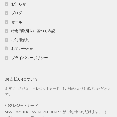
ホワイトデー特集
お知らせ
ブログ
マイアカウント
セール
マイアカウント
特定商取引法に基づく表記
配送先住所
ご利用規約
お問い合わせ
モール出品サービスのご案内
プライバシーポリシー
入園・入学特集
冬服ファッション特集
お支払いについて
お支払い方法は、クレジットカード、銀行振込よりお選びいただけま
商品一覧
す。
夏服ファッション特集
〇クレジットカード
VISA・MASTER・AMERICAN EXPRESSがご利用いただけます。（一
店舗一覧