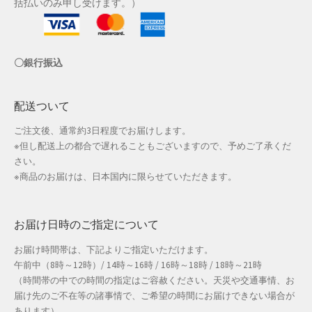
括払いのみ申し受けます。）
店舗管理
〇銀行振込
成人の日特集
支払い
配送ついて
ご注文後、通常約3日程度でお届けします。
配送先住所
※但し配送上の都合で遅れることもございますので、予めご了承くだ
さい。
敬老の日特集
※商品のお届けは、日本国内に限らせていただきます。
新春・初売り特集
お届け日時のご指定について
新着
お届け時間帯は、下記よりご指定いただけます。
午前中（8時～12時）/ 14時～16時 / 16時～18時 / 18時～21時
春の新生活応援
（時間帯の中での時間の指定はご容赦ください。天災や交通事情、お
届け先のご不在等の諸事情で、ご希望の時間にお届けできない場合が
春服ファッション特集
あります）