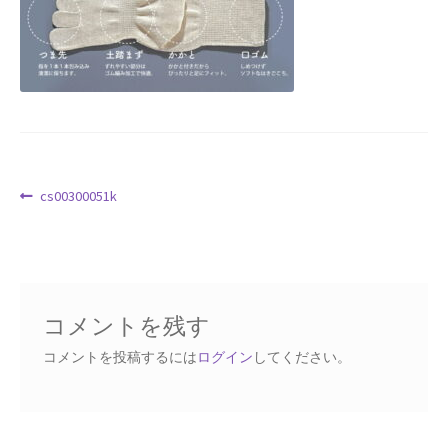
Request a Quote
Products Visibility
Mobile Checkout
Delivery Driver App
投
前
cs00300051k
の
稿
Compare
投
ナ
稿:
ビ
Wishlist
ゲ
コメントを残す
ー
Affiliate Dashboard
シ
コメントを投稿するには
ログイン
してください。
ョ
Cart Checkout Confirmation
ン
Elementor #5106