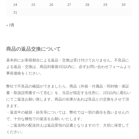
24
25
26
27
28
29
30
よくある質問
31
アフィリエイト登録
« 7月
ウィンターセール
商品の返品交換について
カート
基本的にお客様都合による返品・交換は受け付けておりません。不良品に
よる返品・交換は、商品到着後3日以内に、必ずお問い合わせフォームより
カート
事前連絡をください。
ギフト特集
弊社で不良品の確認ができましたら、商品（外箱・付属品・同封物・保証
書・取扱説明書すべて含む）を、当店が指定する住所に、2日以内に着払い
クイック注文フォーム
にてご返送お願い致します。商品の在庫があれば良品との交換をさせて頂
きます。
・返送中の破損・紛失等については、弊社では一切の責任を負いませんの
クリスマス特集
で、十分な梱包での返送をお願いいたします。
・ご返送時の配送控えは返品受領の証書となりますので、大切に保管して
サマーセール
ください。