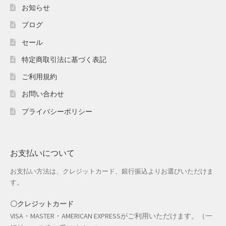
ホワイトデー特集
お知らせ
ブログ
マイアカウント
セール
マイアカウント
特定商取引法に基づく表記
配送先住所
ご利用規約
お問い合わせ
モール出品サービスのご案内
プライバシーポリシー
入園・入学特集
冬服ファッション特集
お支払いについて
お支払い方法は、クレジットカード、銀行振込よりお選びいただけま
商品一覧
す。
夏服ファッション特集
〇クレジットカード
VISA・MASTER・AMERICAN EXPRESSがご利用いただけます。（一
店舗一覧