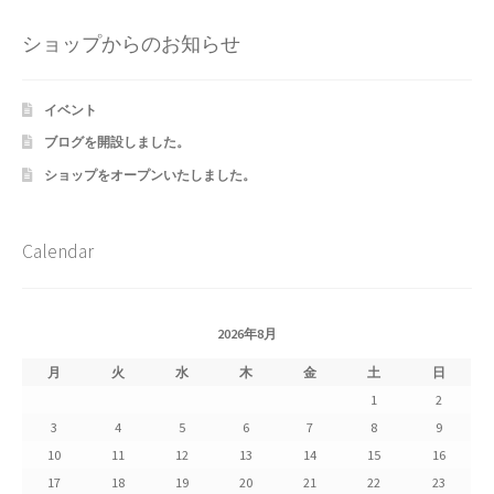
Shipment Tracking
ショップからのお知らせ
Unsubscribe auctions
イベント
wpwBot Mobile App
ブログを開設しました。
ショップをオープンいたしました。
お中元ギフト特集
お問い合わせ
Calendar
お歳暮特集
2026年8月
お気に入りリスト
月
火
水
木
金
土
日
1
2
ご利用ガイド
3
4
5
6
7
8
9
10
11
12
13
14
15
16
ご利用規約
17
18
19
20
21
22
23