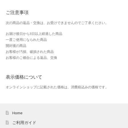
おすすめショップとは
ご注意事項
スプリングセール
次の商品の返品・交換は、お受けできませんのでご了承ください。
セール
お届け後日から3日以上経過した商品
一度ご使用になられた商品
テスト 「テーブル
開封後の商品
お客様が汚損、破損された商品
お客様のご都合による返品、交換
ハロウィン特集
バレンタインデー特集
表示価格について
プライバシーポリシー
オンラインショップに記載された価格は、消費税込みの価格です。
ベンダーメンバーシップ
Home
ベンダー登録
ご利用ガイド