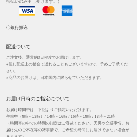
括払いのみ申し受けます。）
店舗管理
〇銀行振込
成人の日特集
支払い
配送ついて
ご注文後、通常約3日程度でお届けします。
配送先住所
※但し配送上の都合で遅れることもございますので、予めご了承くだ
さい。
敬老の日特集
※商品のお届けは、日本国内に限らせていただきます。
新春・初売り特集
お届け日時のご指定について
新着
お届け時間帯は、下記よりご指定いただけます。
午前中（8時～12時）/ 14時～16時 / 16時～18時 / 18時～21時
春の新生活応援
（時間帯の中での時間の指定はご容赦ください。天災や交通事情、お
届け先のご不在等の諸事情で、ご希望の時間にお届けできない場合が
春服ファッション特集
あります）