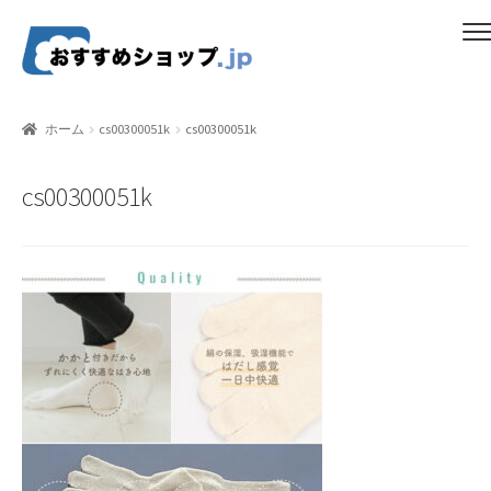
ナ
コ
メニュー
ビ
ン
ゲ
テ
ホーム
ー
ン
ホーム
cs00300051k
cs00300051k
シ
ツ
比較する
ョ
へ
cs00300051k
ン
ス
ギフトカタログ（ユニバース）
へ
キ
ス
ッ
gold-form
キ
プ
ッ
CF Dashboard
プ
CF User Registration
CF campaign form
CF Listing Page