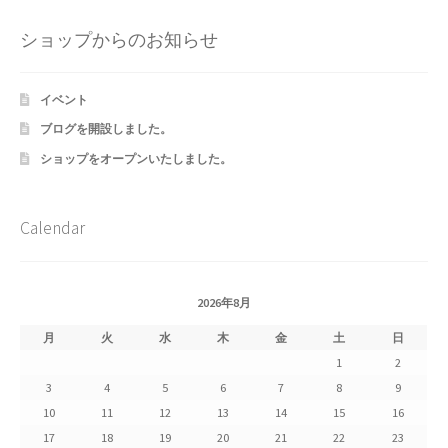
Shipment Tracking
ショップからのお知らせ
Unsubscribe auctions
イベント
wpwBot Mobile App
ブログを開設しました。
ショップをオープンいたしました。
お中元ギフト特集
お問い合わせ
Calendar
お歳暮特集
2026年8月
お気に入りリスト
月
火
水
木
金
土
日
1
2
ご利用ガイド
3
4
5
6
7
8
9
10
11
12
13
14
15
16
ご利用規約
17
18
19
20
21
22
23