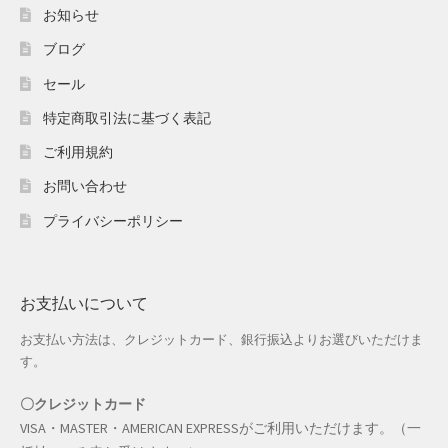
ホワイトデー特集
お知らせ
ブログ
マイアカウント
セール
マイアカウント
特定商取引法に基づく表記
配送先住所
ご利用規約
お問い合わせ
モール出品サービスのご案内
プライバシーポリシー
入園・入学特集
冬服ファッション特集
お支払いについて
お支払い方法は、クレジットカード、銀行振込よりお選びいただけま
商品一覧
す。
夏服ファッション特集
〇クレジットカード
VISA・MASTER・AMERICAN EXPRESSがご利用いただけます。（一
店舗一覧