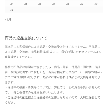
24
25
26
27
28
29
30
よくある質問
31
アフィリエイト登録
« 7月
ウィンターセール
商品の返品交換について
カート
基本的にお客様都合による返品・交換は受け付けておりません。不良品に
よる返品・交換は、商品到着後3日以内に、必ずお問い合わせフォームより
カート
事前連絡をください。
ギフト特集
弊社で不良品の確認ができましたら、商品（外箱・付属品・同封物・保証
書・取扱説明書すべて含む）を、当店が指定する住所に、2日以内に着払い
クイック注文フォーム
にてご返送お願い致します。商品の在庫があれば良品との交換をさせて頂
きます。
・返送中の破損・紛失等については、弊社では一切の責任を負いませんの
クリスマス特集
で、十分な梱包での返送をお願いいたします。
・ご返送時の配送控えは返品受領の証書となりますので、大切に保管して
サマーセール
ください。