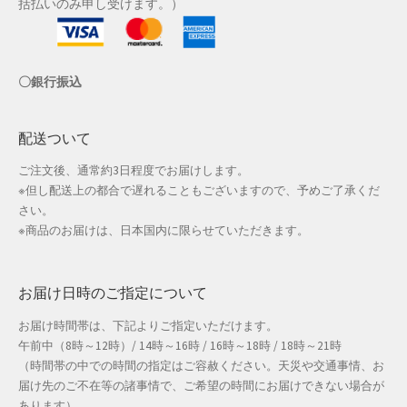
括払いのみ申し受けます。）
店舗管理
〇銀行振込
成人の日特集
支払い
配送ついて
ご注文後、通常約3日程度でお届けします。
配送先住所
※但し配送上の都合で遅れることもございますので、予めご了承くだ
さい。
敬老の日特集
※商品のお届けは、日本国内に限らせていただきます。
新春・初売り特集
お届け日時のご指定について
新着
お届け時間帯は、下記よりご指定いただけます。
午前中（8時～12時）/ 14時～16時 / 16時～18時 / 18時～21時
春の新生活応援
（時間帯の中での時間の指定はご容赦ください。天災や交通事情、お
届け先のご不在等の諸事情で、ご希望の時間にお届けできない場合が
春服ファッション特集
あります）