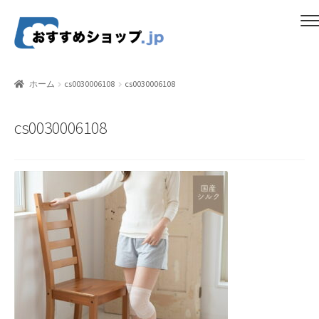
ナ
コ
メニュー
ビ
ン
ゲ
テ
ホーム
ー
ン
ホーム
cs0030006108
cs0030006108
シ
ツ
比較する
ョ
へ
cs0030006108
ン
ス
ギフトカタログ（ユニバース）
へ
キ
ス
ッ
gold-form
キ
プ
ッ
CF Dashboard
プ
CF User Registration
CF campaign form
CF Listing Page