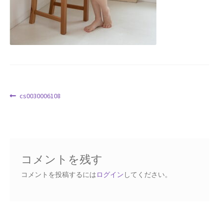
Request a Quote
Products Visibility
Mobile Checkout
Delivery Driver App
投
前
cs0030006108
の
稿
Compare
投
ナ
稿:
ビ
Wishlist
ゲ
コメントを残す
ー
Affiliate Dashboard
シ
コメントを投稿するには
ログイン
してください。
ョ
Cart Checkout Confirmation
ン
Elementor #5106