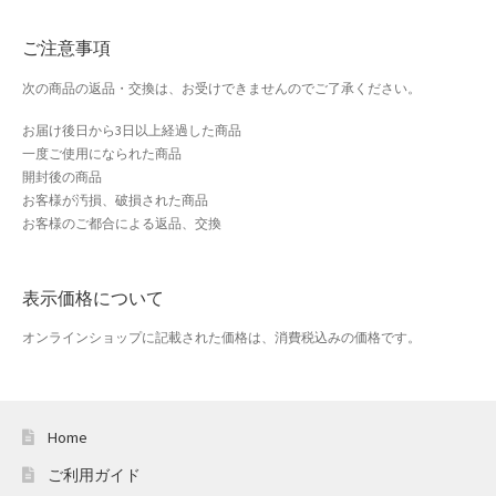
おすすめショップとは
ご注意事項
スプリングセール
次の商品の返品・交換は、お受けできませんのでご了承ください。
セール
お届け後日から3日以上経過した商品
一度ご使用になられた商品
テスト 「テーブル
開封後の商品
お客様が汚損、破損された商品
お客様のご都合による返品、交換
ハロウィン特集
バレンタインデー特集
表示価格について
プライバシーポリシー
オンラインショップに記載された価格は、消費税込みの価格です。
ベンダーメンバーシップ
Home
ベンダー登録
ご利用ガイド