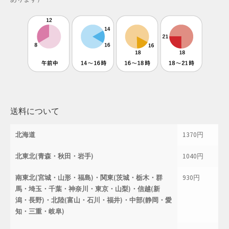
母の日特集
父の日特集
特定商取引法に基づく表記
秋 セール
送料について
秋服ファッション特集
北海道
1370円
購入手続き
北東北(青森・秋田・岩手)
1040円
返金および返品ポリシー
南東北(宮城・山形・福島)・関東(茨城・栃木・群
930円
馬・埼玉・千葉・神奈川・東京・山梨)・信越(新
配送状況の確認
潟・長野)・北陸(富山・石川・福井)・中部(静岡・愛
知・三重・岐阜)
配送状況の確認2