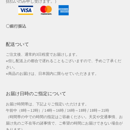
括払いのみ申し受けます。）
店舗管理
〇銀行振込
成人の日特集
支払い
配送ついて
ご注文後、通常約3日程度でお届けします。
配送先住所
※但し配送上の都合で遅れることもございますので、予めご了承くだ
さい。
敬老の日特集
※商品のお届けは、日本国内に限らせていただきます。
新春・初売り特集
お届け日時のご指定について
新着
お届け時間帯は、下記よりご指定いただけます。
午前中（8時～12時）/ 14時～16時 / 16時～18時 / 18時～21時
春の新生活応援
（時間帯の中での時間の指定はご容赦ください。天災や交通事情、お
届け先のご不在等の諸事情で、ご希望の時間にお届けできない場合が
春服ファッション特集
あります）