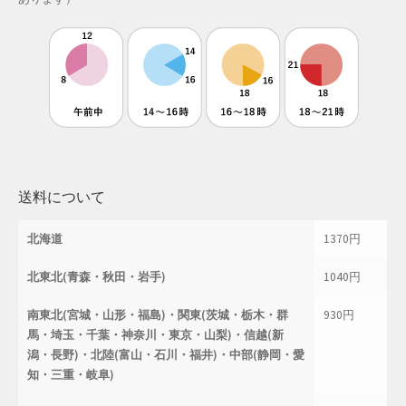
母の日特集
父の日特集
特定商取引法に基づく表記
秋 セール
送料について
秋服ファッション特集
北海道
1370円
購入手続き
北東北(青森・秋田・岩手)
1040円
返金および返品ポリシー
南東北(宮城・山形・福島)・関東(茨城・栃木・群
930円
馬・埼玉・千葉・神奈川・東京・山梨)・信越(新
配送状況の確認
潟・長野)・北陸(富山・石川・福井)・中部(静岡・愛
知・三重・岐阜)
配送状況の確認2