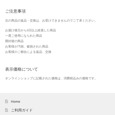
おすすめショップとは
ご注意事項
スプリングセール
次の商品の返品・交換は、お受けできませんのでご了承ください。
セール
お届け後日から3日以上経過した商品
一度ご使用になられた商品
テスト 「テーブル
開封後の商品
お客様が汚損、破損された商品
お客様のご都合による返品、交換
ハロウィン特集
バレンタインデー特集
表示価格について
プライバシーポリシー
オンラインショップに記載された価格は、消費税込みの価格です。
ベンダーメンバーシップ
Home
ベンダー登録
ご利用ガイド