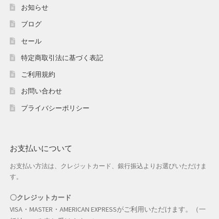
ホワイトデー特集
お知らせ
ブログ
マイアカウント
セール
マイアカウント
特定商取引法に基づく表記
配送先住所
ご利用規約
お問い合わせ
モール出品サービスのご案内
プライバシーポリシー
入園・入学特集
冬服ファッション特集
お支払いについて
お支払い方法は、クレジットカード、銀行振込よりお選びいただけま
商品一覧
す。
夏服ファッション特集
〇クレジットカード
VISA・MASTER・AMERICAN EXPRESSがご利用いただけます。（一
店舗一覧