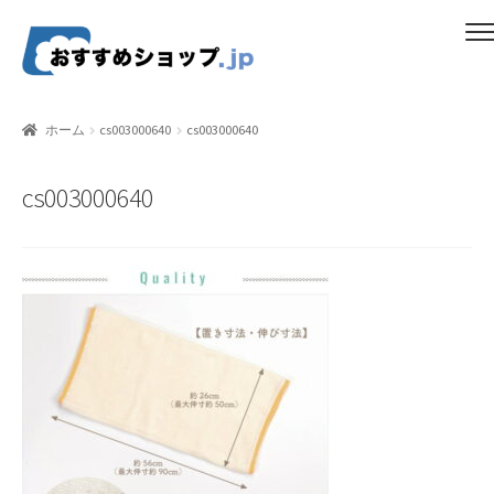
ナ
コ
メニュー
ビ
ン
ゲ
テ
ホーム
ー
ン
ホーム
cs003000640
cs003000640
シ
ツ
比較する
ョ
へ
cs003000640
ン
ス
ギフトカタログ（ユニバース）
へ
キ
ス
ッ
gold-form
キ
プ
ッ
CF Dashboard
プ
CF User Registration
CF campaign form
CF Listing Page