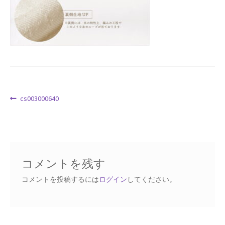
Request a Quote
Products Visibility
Mobile Checkout
Delivery Driver App
投
前
cs003000640
の
稿
Compare
投
ナ
稿:
ビ
Wishlist
ゲ
コメントを残す
ー
Affiliate Dashboard
シ
コメントを投稿するには
ログイン
してください。
ョ
Cart Checkout Confirmation
ン
Elementor #5106