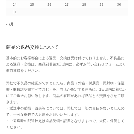
24
25
26
27
28
29
30
よくある質問
31
アフィリエイト登録
« 7月
ウィンターセール
商品の返品交換について
カート
基本的にお客様都合による返品・交換は受け付けておりません。不良品に
よる返品・交換は、商品到着後3日以内に、必ずお問い合わせフォームより
カート
事前連絡をください。
ギフト特集
弊社で不良品の確認ができましたら、商品（外箱・付属品・同封物・保証
書・取扱説明書すべて含む）を、当店が指定する住所に、2日以内に着払い
クイック注文フォーム
にてご返送お願い致します。商品の在庫があれば良品との交換をさせて頂
きます。
・返送中の破損・紛失等については、弊社では一切の責任を負いませんの
クリスマス特集
で、十分な梱包での返送をお願いいたします。
・ご返送時の配送控えは返品受領の証書となりますので、大切に保管して
サマーセール
ください。