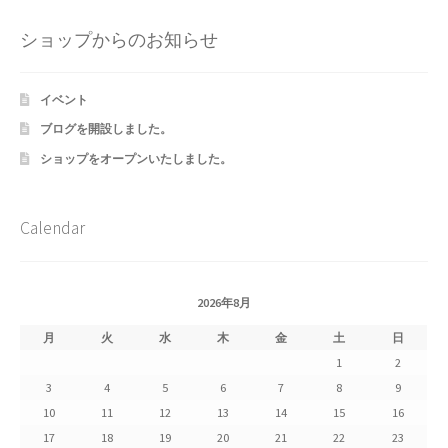
Shipment Tracking
ショップからのお知らせ
Unsubscribe auctions
イベント
wpwBot Mobile App
ブログを開設しました。
ショップをオープンいたしました。
お中元ギフト特集
お問い合わせ
Calendar
お歳暮特集
2026年8月
お気に入りリスト
月
火
水
木
金
土
日
1
2
ご利用ガイド
3
4
5
6
7
8
9
10
11
12
13
14
15
16
ご利用規約
17
18
19
20
21
22
23