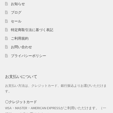
ホワイトデー特集
お知らせ
ブログ
マイアカウント
セール
マイアカウント
特定商取引法に基づく表記
配送先住所
ご利用規約
お問い合わせ
モール出品サービスのご案内
プライバシーポリシー
入園・入学特集
冬服ファッション特集
お支払いについて
お支払い方法は、クレジットカード、銀行振込よりお選びいただけま
商品一覧
す。
夏服ファッション特集
〇クレジットカード
VISA・MASTER・AMERICAN EXPRESSがご利用いただけます。（一
店舗一覧