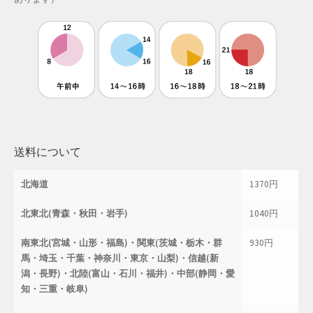
母の日特集
父の日特集
特定商取引法に基づく表記
秋 セール
送料について
秋服ファッション特集
北海道
1370円
購入手続き
北東北(青森・秋田・岩手)
1040円
返金および返品ポリシー
南東北(宮城・山形・福島)・関東(茨城・栃木・群
930円
馬・埼玉・千葉・神奈川・東京・山梨)・信越(新
配送状況の確認
潟・長野)・北陸(富山・石川・福井)・中部(静岡・愛
知・三重・岐阜)
配送状況の確認2