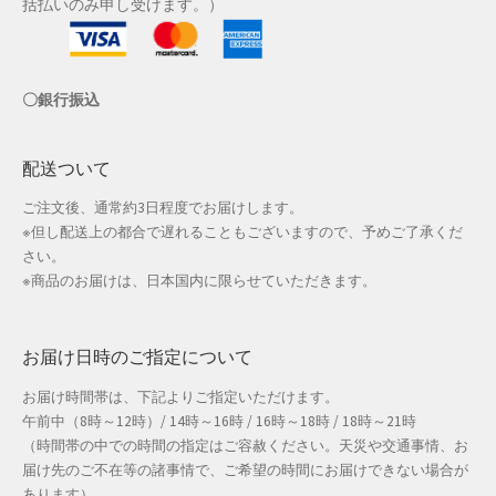
括払いのみ申し受けます。）
店舗管理
〇銀行振込
成人の日特集
支払い
配送ついて
ご注文後、通常約3日程度でお届けします。
配送先住所
※但し配送上の都合で遅れることもございますので、予めご了承くだ
さい。
敬老の日特集
※商品のお届けは、日本国内に限らせていただきます。
新春・初売り特集
お届け日時のご指定について
新着
お届け時間帯は、下記よりご指定いただけます。
午前中（8時～12時）/ 14時～16時 / 16時～18時 / 18時～21時
春の新生活応援
（時間帯の中での時間の指定はご容赦ください。天災や交通事情、お
届け先のご不在等の諸事情で、ご希望の時間にお届けできない場合が
春服ファッション特集
あります）