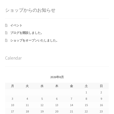
Shipment Tracking
ショップからのお知らせ
Unsubscribe auctions
イベント
wpwBot Mobile App
ブログを開設しました。
ショップをオープンいたしました。
お中元ギフト特集
お問い合わせ
Calendar
お歳暮特集
2026年8月
お気に入りリスト
月
火
水
木
金
土
日
1
2
ご利用ガイド
3
4
5
6
7
8
9
10
11
12
13
14
15
16
ご利用規約
17
18
19
20
21
22
23