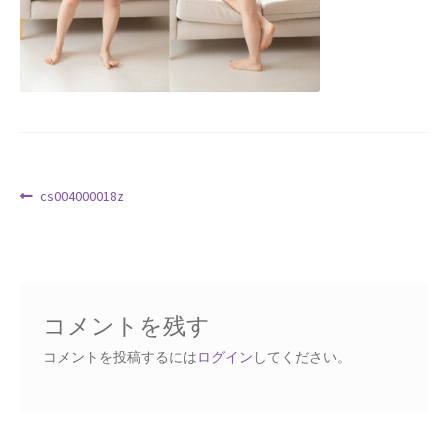
Request a Quote
Products Visibility
Mobile Checkout
Delivery Driver App
投
前
cs004000018z
の
稿
Compare
投
ナ
稿:
ビ
Wishlist
ゲ
コメントを残す
ー
Affiliate Dashboard
シ
コメントを投稿するには
ログイン
してください。
ョ
Cart Checkout Confirmation
ン
Elementor #5106