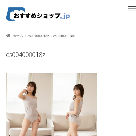
ナ
コ
メニュー
ビ
ン
ゲ
テ
ホーム
ー
ン
ホーム
cs004000018z
cs004000018z
シ
ツ
比較する
ョ
へ
cs004000018z
ン
ス
ギフトカタログ（ユニバース）
へ
キ
ス
ッ
gold-form
キ
プ
ッ
CF Dashboard
プ
CF User Registration
CF campaign form
CF Listing Page