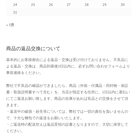
24
25
26
27
28
29
30
よくある質問
31
アフィリエイト登録
« 7月
ウィンターセール
商品の返品交換について
カート
基本的にお客様都合による返品・交換は受け付けておりません。不良品に
よる返品・交換は、商品到着後3日以内に、必ずお問い合わせフォームより
カート
事前連絡をください。
ギフト特集
弊社で不良品の確認ができましたら、商品（外箱・付属品・同封物・保証
書・取扱説明書すべて含む）を、当店が指定する住所に、2日以内に着払い
クイック注文フォーム
にてご返送お願い致します。商品の在庫があれば良品との交換をさせて頂
きます。
・返送中の破損・紛失等については、弊社では一切の責任を負いませんの
クリスマス特集
で、十分な梱包での返送をお願いいたします。
・ご返送時の配送控えは返品受領の証書となりますので、大切に保管して
サマーセール
ください。