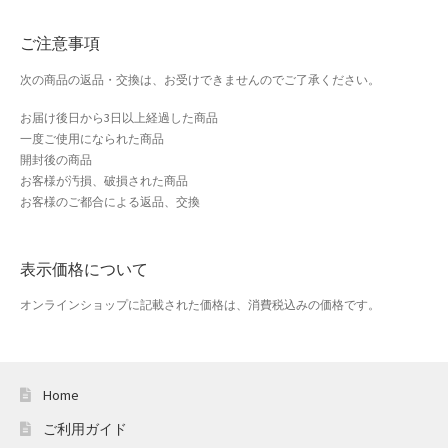
おすすめショップとは
ご注意事項
スプリングセール
次の商品の返品・交換は、お受けできませんのでご了承ください。
セール
お届け後日から3日以上経過した商品
一度ご使用になられた商品
テスト 「テーブル
開封後の商品
お客様が汚損、破損された商品
お客様のご都合による返品、交換
ハロウィン特集
バレンタインデー特集
表示価格について
プライバシーポリシー
オンラインショップに記載された価格は、消費税込みの価格です。
ベンダーメンバーシップ
Home
ベンダー登録
ご利用ガイド