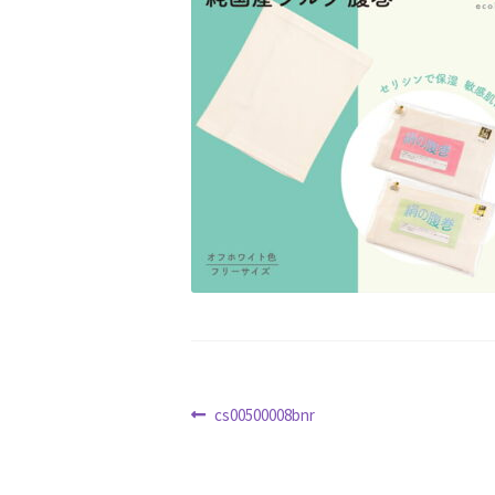
クリスマス特集
サマーセール
おすすめ
ハロウィン特集
バレンタインデー特集
ホワイトデー特集
マイアカウント
マイ
冬服ファッション特集
商品一覧
夏服フ
新春・初売り特集
新着
春の新生活応援
特定商取引法に基づく表記
秋 セール
配送状況の確認
配送状況の確認2
防災特
投
前
cs00500008bnr
の
稿
投
ナ