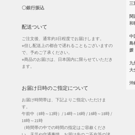
三
〇銀行振込
関
和
配送ついて
中
ご注文後、通常約3日程度でお届けします。
島
※但し配送上の都合で遅れることもございますの
媛
で、予めご了承ください。
※商品のお届けは、日本国内に限らせていただき
九
ます。
大
沖
お届け日時のご指定について
お届け時間帯は、下記よりご指定いただけま
す。
午前中（8時～12時）/ 14時～16時 / 16時～18時 /
18時～21時
（時間帯の中での時間の指定はご容赦くださ
い。天災や交通事情、お届け先のご不在等の諸