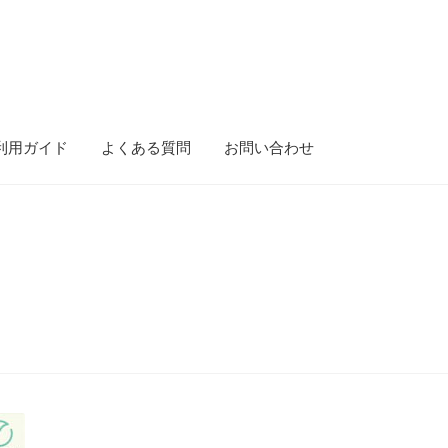
利用ガイド
よくある質問
お問い合わせ
ース）
gold-form
CF Dashboard
CF User Registration
CF campaign for
isibility
Mobile Checkout
Delivery Driver App
Compare
Wishlist
tion
Elementor #5106
Shipment Tracking
Unsubscribe auctions
問い合わせ
お歳暮特集
お気に入りリスト
ご利用ガイド
ご利用規約
ンターセール
カート
カート
ギフト特集
クイック注文フォーム