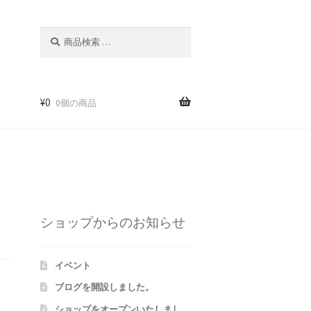
検
検
索
索
対
象:
¥
0
0個の商品
m
ショップからのお知らせ
イベント
ブログを開設しました。
ショップをオープンいたしまし