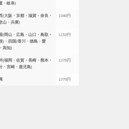
重・岐阜)
西(大阪・京都・滋賀・奈良・
1040円
歌山・兵庫)
国(岡山・広島・山口・鳥取・
1150円
根)・四国(香川・徳島・愛
・高知)
州(福岡・佐賀・長崎・熊本・
1370円
分・宮崎・鹿児島)
縄
1370円