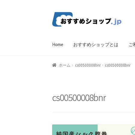
ナ
コ
ビ
ン
ゲ
テ
ー
ン
Home
おすすめショップとは
ご
シ
ツ
ョ
へ
ン
ス
ホーム
比較する
ギフトカタログ（ユニバ
ホーム
cs00500008bnr
cs00500008bnr
へ
キ
ス
ッ
CF Listing Page
Request a Quote
Products V
キ
プ
ッ
Affiliate Dashboard
Cart Checkout Confirma
cs00500008bnr
プ
wpwBot Mobile App
お中元ギフト特集
お
よくある質問
アフィリエイト登録
ウィ