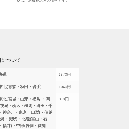
格は、消費税込みの価格です。
料について
海道
1370円
東北(青森・秋田・岩手)
1040円
東北(宮城・山形・福島)・関
930円
(茨城・栃木・群馬・埼玉・千
・神奈川・東京・山梨)・信越
新潟・長野)・北陸(富山・石
・福井)・中部(静岡・愛知・