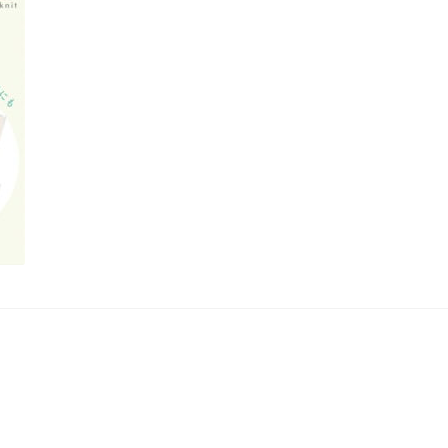
ショップとは
スプリングセール
セール
テスト 「テーブル
プライバシーポリシー
ベンダーメンバーシップ
ベンダー登録
アカウント
モール出品サービスのご案内
入園・入学特集
ァッション特集
店舗一覧
店舗管理
成人の日特集
支払い
敬老の日特
春服ファッション特集
母の日特集
父の日特集
秋服ファッション特集
購入手続き
返金および返品ポリシー
集