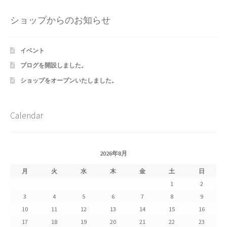
Shipment Tracking
ショップからのお知らせ
Unsubscribe auctions
イベント
wpwBot Mobile App
ブログを開設しました。
ショップをオープンいたしました。
お中元ギフト特集
お問い合わせ
Calendar
お歳暮特集
2026年8月
お気に入りリスト
月
火
水
木
金
土
日
1
2
ご利用ガイド
3
4
5
6
7
8
9
10
11
12
13
14
15
16
ご利用規約
17
18
19
20
21
22
23