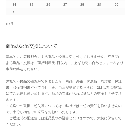
24
25
26
27
28
29
30
よくある質問
31
アフィリエイト登録
« 7月
ウィンターセール
商品の返品交換について
カート
基本的にお客様都合による返品・交換は受け付けておりません。不良品に
よる返品・交換は、商品到着後3日以内に、必ずお問い合わせフォームより
カート
事前連絡をください。
ギフト特集
弊社で不良品の確認ができましたら、商品（外箱・付属品・同封物・保証
書・取扱説明書すべて含む）を、当店が指定する住所に、2日以内に着払い
クイック注文フォーム
にてご返送お願い致します。商品の在庫があれば良品との交換をさせて頂
きます。
・返送中の破損・紛失等については、弊社では一切の責任を負いませんの
クリスマス特集
で、十分な梱包での返送をお願いいたします。
・ご返送時の配送控えは返品受領の証書となりますので、大切に保管して
サマーセール
ください。