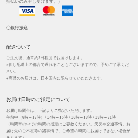
括払いのみ申し受けます。）
店舗管理
〇銀行振込
成人の日特集
支払い
配送ついて
ご注文後、通常約3日程度でお届けします。
配送先住所
※但し配送上の都合で遅れることもございますので、予めご了承くだ
さい。
敬老の日特集
※商品のお届けは、日本国内に限らせていただきます。
新春・初売り特集
お届け日時のご指定について
新着
お届け時間帯は、下記よりご指定いただけます。
午前中（8時～12時）/ 14時～16時 / 16時～18時 / 18時～21時
春の新生活応援
（時間帯の中での時間の指定はご容赦ください。天災や交通事情、お
届け先のご不在等の諸事情で、ご希望の時間にお届けできない場合が
春服ファッション特集
あります）