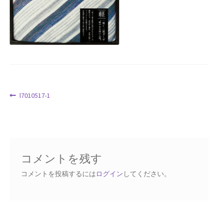
Request a Quote
Products Visibility
Mobile Checkout
Delivery Driver App
投
前
l7010517-1
の
稿
Compare
投
ナ
稿:
ビ
Wishlist
ゲ
コメントを残す
ー
Affiliate Dashboard
シ
コメントを投稿するには
ログイン
してください。
ョ
Cart Checkout Confirmation
ン
Elementor #5106