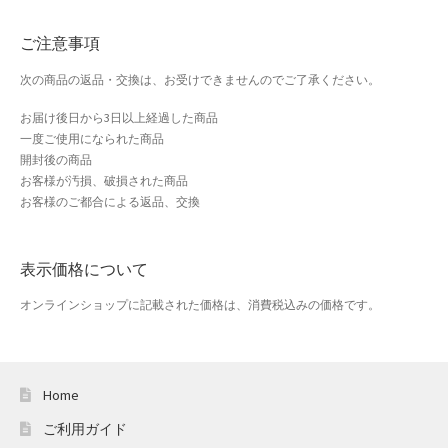
おすすめショップとは
ご注意事項
スプリングセール
次の商品の返品・交換は、お受けできませんのでご了承ください。
セール
お届け後日から3日以上経過した商品
一度ご使用になられた商品
テスト 「テーブル
開封後の商品
お客様が汚損、破損された商品
お客様のご都合による返品、交換
ハロウィン特集
バレンタインデー特集
表示価格について
プライバシーポリシー
オンラインショップに記載された価格は、消費税込みの価格です。
ベンダーメンバーシップ
Home
ベンダー登録
ご利用ガイド