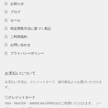
ホワイトデー特集
お知らせ
ブログ
マイアカウント
セール
マイアカウント
特定商取引法に基づく表記
配送先住所
ご利用規約
お問い合わせ
モール出品サービスのご案内
プライバシーポリシー
入園・入学特集
冬服ファッション特集
お支払いについて
お支払い方法は、クレジットカード、銀行振込よりお選びいただけま
商品一覧
す。
夏服ファッション特集
〇クレジットカード
VISA・MASTER・AMERICAN EXPRESSがご利用いただけます。（一
店舗一覧