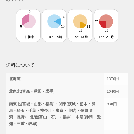
母の日特集
父の日特集
特定商取引法に基づく表記
秋 セール
送料について
秋服ファッション特集
北海道
1370円
購入手続き
北東北(青森・秋田・岩手)
1040円
返金および返品ポリシー
南東北(宮城・山形・福島)・関東(茨城・栃木・群
930円
馬・埼玉・千葉・神奈川・東京・山梨)・信越(新
配送状況の確認
潟・長野)・北陸(富山・石川・福井)・中部(静岡・愛
知・三重・岐阜)
配送状況の確認2