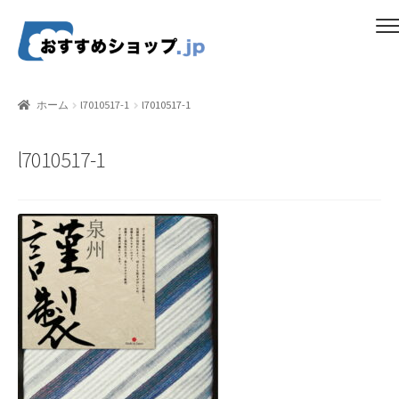
ナ
コ
メニュー
ビ
ン
ゲ
テ
ホーム
ー
ン
ホーム
l7010517-1
l7010517-1
シ
ツ
比較する
ョ
へ
l7010517-1
ン
ス
ギフトカタログ（ユニバース）
へ
キ
ス
ッ
gold-form
キ
プ
ッ
CF Dashboard
プ
CF User Registration
CF campaign form
CF Listing Page