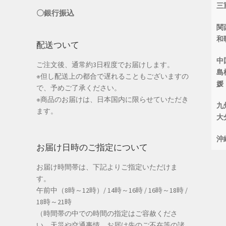
三
〇銀行振込
関
和
配送ついて
中
ご注文後、通常約3日程度でお届けします。
島
※但し配送上の都合で遅れることもございますの
媛
で、予めご了承ください。
※商品のお届けは、日本国内に限らせていただき
九
ます。
大
沖
お届け日時のご指定について
お届け時間帯は、下記よりご指定いただけま
す。
午前中（8時～12時）/ 14時～16時 / 16時～18時 /
18時～21時
（時間帯の中での時間の指定はご容赦くださ
い。天災や交通事情、お届け先のご不在等の諸