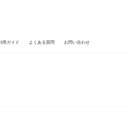
利用ガイド
よくある質問
お問い合わせ
ース）
gold-form
CF Dashboard
CF User Registration
CF campaign for
isibility
Mobile Checkout
Delivery Driver App
Compare
Wishlist
tion
Elementor #5106
Shipment Tracking
Unsubscribe auctions
問い合わせ
お歳暮特集
お気に入りリスト
ご利用ガイド
ご利用規約
ンターセール
カート
カート
ギフト特集
クイック注文フォーム