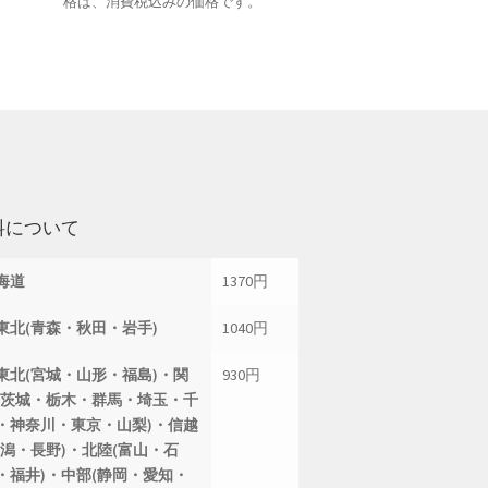
格は、消費税込みの価格です。
料について
海道
1370円
東北(青森・秋田・岩手)
1040円
東北(宮城・山形・福島)・関
930円
(茨城・栃木・群馬・埼玉・千
・神奈川・東京・山梨)・信越
新潟・長野)・北陸(富山・石
・福井)・中部(静岡・愛知・