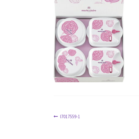
クリスマス特集
サマーセール
おすすめ
ハロウィン特集
バレンタインデー特集
ホワイトデー特集
マイアカウント
マイ
冬服ファッション特集
商品一覧
夏服フ
新春・初売り特集
新着
春の新生活応援
特定商取引法に基づく表記
秋 セール
配送状況の確認
配送状況の確認2
防災特
投
前
l7017559-1
の
稿
投
ナ