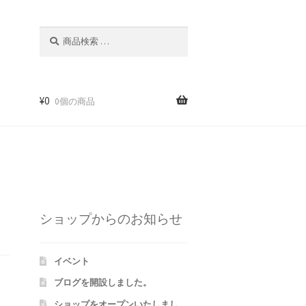
検
検
索
索
対
象:
¥
0
0個の商品
m
ショップからのお知らせ
イベント
ブログを開設しました。
ショップをオープンいたしまし