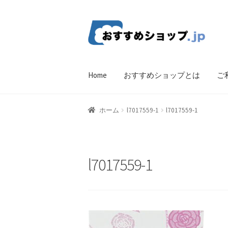
ナ
コ
ビ
ン
ゲ
テ
ー
ン
Home
おすすめショップとは
ご
シ
ツ
ョ
へ
ン
ス
ホーム
比較する
ギフトカタログ（ユニバ
ホーム
l7017559-1
l7017559-1
へ
キ
ス
ッ
CF Listing Page
Request a Quote
Products V
キ
プ
ッ
Affiliate Dashboard
Cart Checkout Confirma
l7017559-1
プ
wpwBot Mobile App
お中元ギフト特集
お
よくある質問
アフィリエイト登録
ウィ