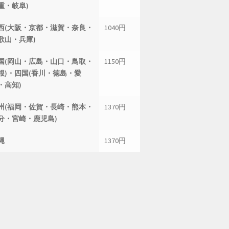
重・岐阜)
西(大阪・京都・滋賀・奈良・
1040円
歌山・兵庫)
国(岡山・広島・山口・鳥取・
1150円
根)・四国(香川・徳島・愛
・高知)
州(福岡・佐賀・長崎・熊本・
1370円
分・宮崎・鹿児島)
縄
1370円