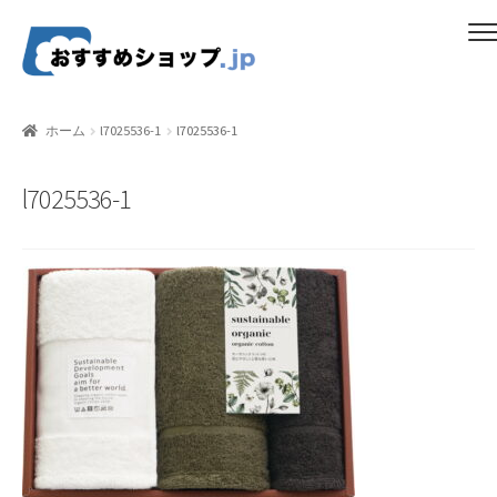
ナ
コ
メニュー
ビ
ン
ゲ
テ
ホーム
ー
ン
ホーム
l7025536-1
l7025536-1
シ
ツ
比較する
ョ
へ
l7025536-1
ン
ス
ギフトカタログ（ユニバース）
へ
キ
ス
ッ
gold-form
キ
プ
ッ
CF Dashboard
プ
CF User Registration
CF campaign form
CF Listing Page