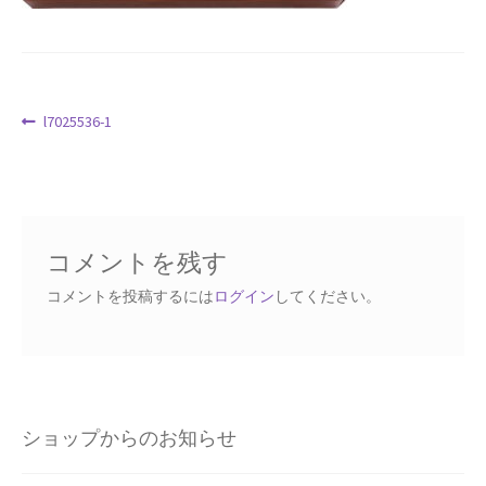
Request a Quote
Products Visibility
投
前
l7025536-1
Mobile Checkout
の
稿
投
ナ
Delivery Driver App
稿:
ビ
ゲ
Compare
コメントを残す
ー
シ
コメントを投稿するには
ログイン
してください。
Wishlist
ョ
ン
Affiliate Dashboard
Cart Checkout Confirmation
ショップからのお知らせ
Elementor #5106