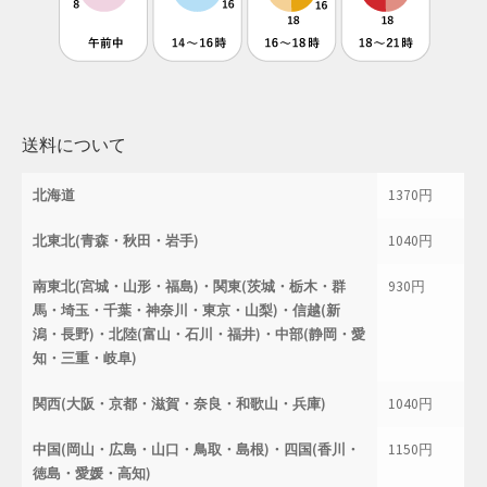
母の日特集
父の日特集
送料について
特定商取引法に基づく表記
北海道
1370円
秋 セール
北東北(青森・秋田・岩手)
1040円
秋服ファッション特集
南東北(宮城・山形・福島)・関東(茨城・栃木・群
930円
購入手続き
馬・埼玉・千葉・神奈川・東京・山梨)・信越(新
潟・長野)・北陸(富山・石川・福井)・中部(静岡・愛
知・三重・岐阜)
返金および返品ポリシー
関西(大阪・京都・滋賀・奈良・和歌山・兵庫)
1040円
配送状況の確認
中国(岡山・広島・山口・鳥取・島根)・四国(香川・
1150円
配送状況の確認2
徳島・愛媛・高知)