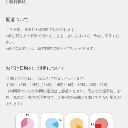
〇銀行振込
店舗管理
配送ついて
成人の日特集
ご注文後、通常約3日程度でお届けします。
※但し配送上の都合で遅れることもございますので、予めご了承くだ
支払い
さい。
※商品のお届けは、日本国内に限らせていただきます。
配送先住所
お届け日時のご指定について
敬老の日特集
お届け時間帯は、下記よりご指定いただけます。
新春・初売り特集
午前中（8時～12時）/ 14時～16時 / 16時～18時 / 18時～21時
（時間帯の中での時間の指定はご容赦ください。天災や交通事情、お
新着
届け先のご不在等の諸事情で、ご希望の時間にお届けできない場合が
あります）
春の新生活応援
春服ファッション特集