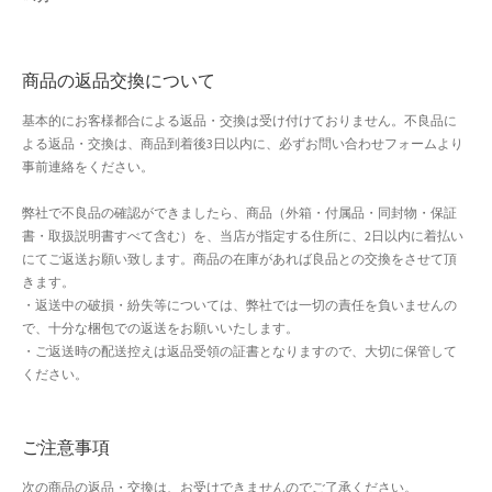
よくある質問
アフィリエイト登録
商品の返品交換について
基本的にお客様都合による返品・交換は受け付けておりません。不良品に
ウィンターセール
よる返品・交換は、商品到着後3日以内に、必ずお問い合わせフォームより
事前連絡をください。
カート
弊社で不良品の確認ができましたら、商品（外箱・付属品・同封物・保証
書・取扱説明書すべて含む）を、当店が指定する住所に、2日以内に着払い
カート
にてご返送お願い致します。商品の在庫があれば良品との交換をさせて頂
きます。
ギフト特集
・返送中の破損・紛失等については、弊社では一切の責任を負いませんの
で、十分な梱包での返送をお願いいたします。
クイック注文フォーム
・ご返送時の配送控えは返品受領の証書となりますので、大切に保管して
ください。
クリスマス特集
ご注意事項
サマーセール
次の商品の返品・交換は、お受けできませんのでご了承ください。