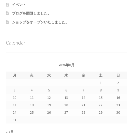
イベント
Shipment Tracking
ブログを開設しました。
ショップをオープンいたしました。
Unsubscribe auctions
wpwBot Mobile App
Calendar
お中元ギフト特集
2026年8月
お問い合わせ
月
火
水
木
金
土
日
お歳暮特集
1
2
3
4
5
6
7
8
9
お気に入りリスト
10
11
12
13
14
15
16
17
18
19
20
21
22
23
ご利用ガイド
24
25
26
27
28
29
30
31
ご利用規約
« 7月