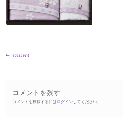
Request a Quote
Products Visibility
Mobile Checkout
Delivery Driver App
投
前
l7028597-1
の
稿
Compare
投
ナ
稿:
ビ
Wishlist
ゲ
コメントを残す
ー
Affiliate Dashboard
シ
コメントを投稿するには
ログイン
してください。
ョ
Cart Checkout Confirmation
ン
Elementor #5106