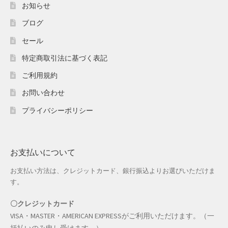
ホワイトデー特集
お知らせ
ブログ
マイアカウント
セール
マイアカウント
特定商取引法に基づく表記
ご利用規約
配送先住所
お問い合わせ
モール出品サービスのご案内
プライバシーポリシー
入園・入学特集
お支払いについて
冬服ファッション特集
お支払い方法は、クレジットカード、銀行振込よりお選びいただけま
商品一覧
す。
夏服ファッション特集
〇クレジットカード
VISA・MASTER・AMERICAN EXPRESSがご利用いただけます。（一
店舗一覧
括払いのみ申し受けます。）