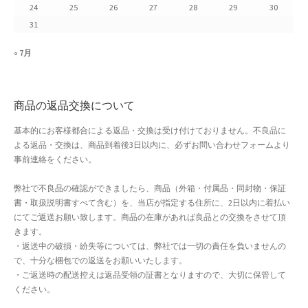
24
25
26
27
28
29
30
よくある質問
31
アフィリエイト登録
« 7月
ウィンターセール
商品の返品交換について
カート
基本的にお客様都合による返品・交換は受け付けておりません。不良品に
よる返品・交換は、商品到着後3日以内に、必ずお問い合わせフォームより
カート
事前連絡をください。
ギフト特集
弊社で不良品の確認ができましたら、商品（外箱・付属品・同封物・保証
書・取扱説明書すべて含む）を、当店が指定する住所に、2日以内に着払い
クイック注文フォーム
にてご返送お願い致します。商品の在庫があれば良品との交換をさせて頂
きます。
・返送中の破損・紛失等については、弊社では一切の責任を負いませんの
クリスマス特集
で、十分な梱包での返送をお願いいたします。
・ご返送時の配送控えは返品受領の証書となりますので、大切に保管して
サマーセール
ください。