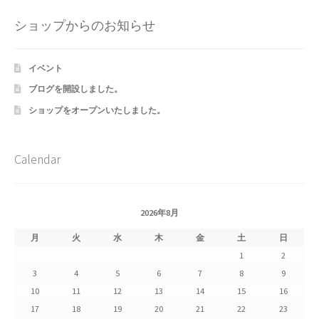
Shipment Tracking
ショップからのお知らせ
Unsubscribe auctions
イベント
ブログを開設しました。
wpwBot Mobile App
ショップをオープンいたしました。
お中元ギフト特集
Calendar
お問い合わせ
お歳暮特集
2026年8月
お気に入りリスト
月
火
水
木
金
土
日
1
2
ご利用ガイド
3
4
5
6
7
8
9
10
11
12
13
14
15
16
ご利用規約
17
18
19
20
21
22
23