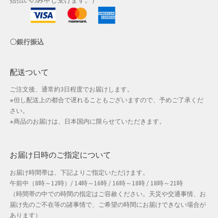
店舗管理
〇銀行振込
成人の日特集
支払い
配送ついて
ご注文後、通常約3日程度でお届けします。
配送先住所
※但し配送上の都合で遅れることもございますので、予めご了承くだ
さい。
敬老の日特集
※商品のお届けは、日本国内に限らせていただきます。
新春・初売り特集
お届け日時のご指定について
新着
お届け時間帯は、下記よりご指定いただけます。
午前中（8時～12時）/ 14時～16時 / 16時～18時 / 18時～21時
春の新生活応援
（時間帯の中での時間の指定はご容赦ください。天災や交通事情、お
届け先のご不在等の諸事情で、ご希望の時間にお届けできない場合が
春服ファッション特集
あります）