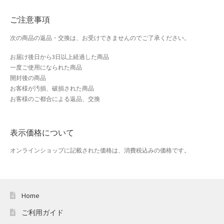
おすすめショップとは
ご注意事項
スプリングセール
次の商品の返品・交換は、お受けできませんのでご了承ください。
セール
お届け後日から3日以上経過した商品
一度ご使用になられた商品
開封後の商品
テスト 「テーブル
お客様が汚損、破損された商品
お客様のご都合による返品、交換
ハロウィン特集
バレンタインデー特集
表示価格について
オンラインショップに記載された価格は、消費税込みの価格です。
プライバシーポリシー
ベンダーメンバーシップ
Home
ベンダー登録
ご利用ガイド