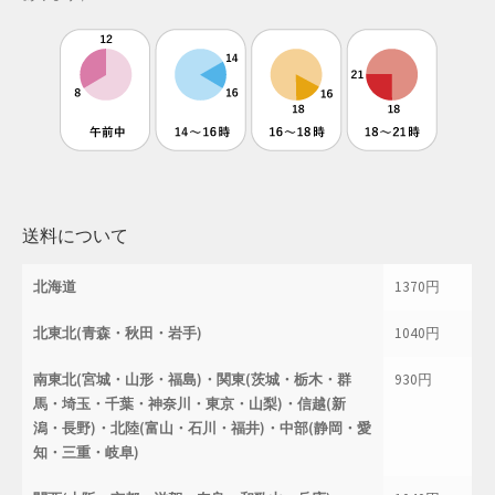
母の日特集
父の日特集
特定商取引法に基づく表記
秋 セール
送料について
秋服ファッション特集
北海道
1370円
購入手続き
北東北(青森・秋田・岩手)
1040円
返金および返品ポリシー
南東北(宮城・山形・福島)・関東(茨城・栃木・群
930円
馬・埼玉・千葉・神奈川・東京・山梨)・信越(新
配送状況の確認
潟・長野)・北陸(富山・石川・福井)・中部(静岡・愛
知・三重・岐阜)
配送状況の確認2