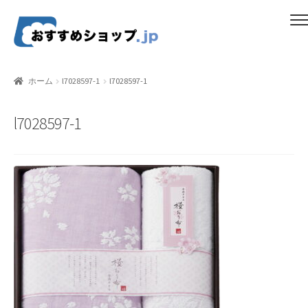
ナ
コ
メニュー
ビ
ン
ゲ
テ
ホーム
ー
ン
ホーム
l7028597-1
l7028597-1
シ
ツ
比較する
ョ
へ
l7028597-1
ン
ス
ギフトカタログ（ユニバース）
へ
キ
ス
ッ
gold-form
キ
プ
ッ
CF Dashboard
プ
CF User Registration
CF campaign form
CF Listing Page