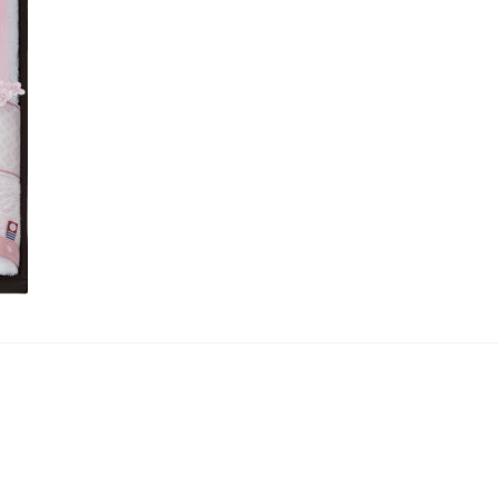
ショップとは
スプリングセール
セール
テスト 「テーブル
プライバシーポリシー
ベンダーメンバーシップ
ベンダー登録
アカウント
モール出品サービスのご案内
入園・入学特集
ァッション特集
店舗一覧
店舗管理
成人の日特集
支払い
敬老の日特
春服ファッション特集
母の日特集
父の日特集
秋服ファッション特集
購入手続き
返金および返品ポリシー
集