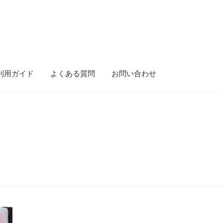
利用ガイド
よくある質問
お問い合わせ
ース）
gold-form
CF Dashboard
CF User Registration
CF campaign for
isibility
Mobile Checkout
Delivery Driver App
Compare
Wishlist
tion
Elementor #5106
Shipment Tracking
Unsubscribe auctions
問い合わせ
お歳暮特集
お気に入りリスト
ご利用ガイド
ご利用規約
ンターセール
カート
カート
ギフト特集
クイック注文フォーム