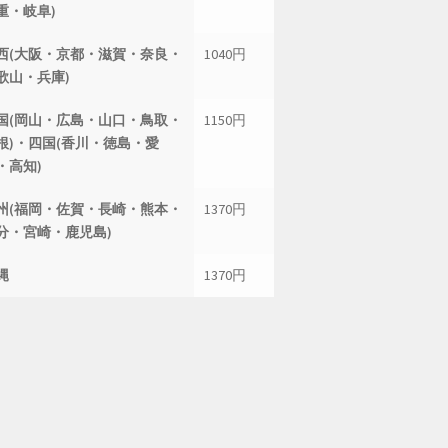
重・岐阜)
西(大阪・京都・滋賀・奈良・
1040円
歌山・兵庫)
国(岡山・広島・山口・鳥取・
1150円
根)・四国(香川・徳島・愛
・高知)
州(福岡・佐賀・長崎・熊本・
1370円
分・宮崎・鹿児島)
縄
1370円