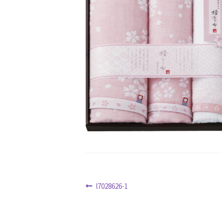
クリスマス特集
サマーセール
おすすめ
ハロウィン特集
バレンタインデー特集
ホワイトデー特集
マイアカウント
マイ
冬服ファッション特集
商品一覧
夏服フ
新春・初売り特集
新着
春の新生活応援
特定商取引法に基づく表記
秋 セール
配送状況の確認
配送状況の確認2
防災特
投
前
l7028626-1
の
稿
投
ナ