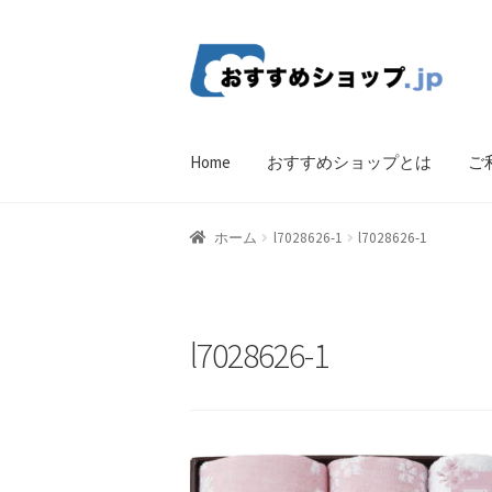
ナ
コ
ビ
ン
ゲ
テ
ー
ン
Home
おすすめショップとは
ご
シ
ツ
ョ
へ
ン
ス
ホーム
比較する
ギフトカタログ（ユニバ
ホーム
l7028626-1
l7028626-1
へ
キ
ス
ッ
CF Listing Page
Request a Quote
Products V
キ
プ
ッ
Affiliate Dashboard
Cart Checkout Confirma
l7028626-1
プ
wpwBot Mobile App
お中元ギフト特集
お
よくある質問
アフィリエイト登録
ウィ