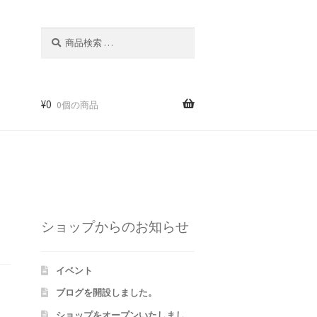
検
検
索
索
対
象:
¥
0
0個の商品
m
ショップからのお知らせ
イベント
ブログを開設しました。
ショップをオープンいたしまし