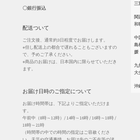
三
〇銀行振込
関
和
配送ついて
中
ご注文後、通常約3日程度でお届けします。
島
※但し配送上の都合で遅れることもございますの
媛
で、予めご了承ください。
※商品のお届けは、日本国内に限らせていただき
九
ます。
大
沖
お届け日時のご指定について
お届け時間帯は、下記よりご指定いただけま
す。
午前中（8時～12時）/ 14時～16時 / 16時～18時 /
18時～21時
（時間帯の中での時間の指定はご容赦くださ
い。天災や交通事情、お届け先のご不在等の諸