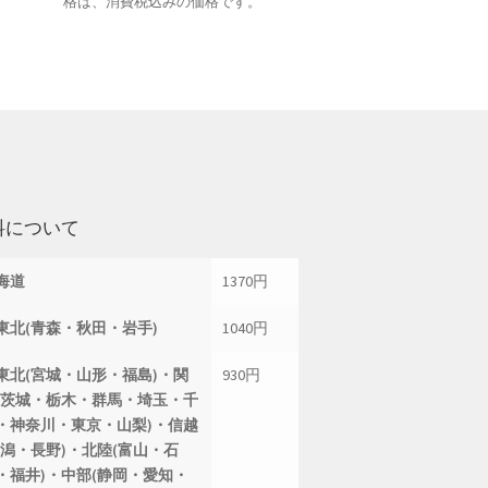
格は、消費税込みの価格です。
料について
海道
1370円
東北(青森・秋田・岩手)
1040円
東北(宮城・山形・福島)・関
930円
(茨城・栃木・群馬・埼玉・千
・神奈川・東京・山梨)・信越
新潟・長野)・北陸(富山・石
・福井)・中部(静岡・愛知・