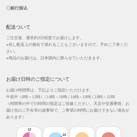
〇銀行振込
店舗管理
配送ついて
成人の日特集
ご注文後、通常約3日程度でお届けします。
支払い
※但し配送上の都合で遅れることもございますので、予めご了承くだ
さい。
※商品のお届けは、日本国内に限らせていただきます。
配送先住所
敬老の日特集
お届け日時のご指定について
新春・初売り特集
お届け時間帯は、下記よりご指定いただけます。
午前中（8時～12時）/ 14時～16時 / 16時～18時 / 18時～21時
（時間帯の中での時間の指定はご容赦ください。天災や交通事情、お
新着
届け先のご不在等の諸事情で、ご希望の時間にお届けできない場合が
あります）
春の新生活応援
春服ファッション特集