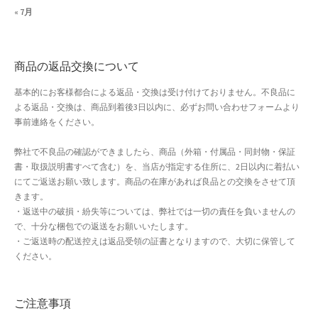
« 7月
よくある質問
アフィリエイト登録
商品の返品交換について
ウィンターセール
基本的にお客様都合による返品・交換は受け付けておりません。不良品に
よる返品・交換は、商品到着後3日以内に、必ずお問い合わせフォームより
カート
事前連絡をください。
弊社で不良品の確認ができましたら、商品（外箱・付属品・同封物・保証
カート
書・取扱説明書すべて含む）を、当店が指定する住所に、2日以内に着払い
にてご返送お願い致します。商品の在庫があれば良品との交換をさせて頂
ギフト特集
きます。
・返送中の破損・紛失等については、弊社では一切の責任を負いませんの
クイック注文フォーム
で、十分な梱包での返送をお願いいたします。
・ご返送時の配送控えは返品受領の証書となりますので、大切に保管して
ください。
クリスマス特集
サマーセール
ご注意事項