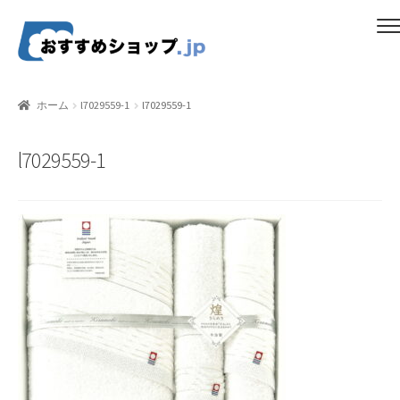
ナ
コ
メニュー
ビ
ン
ゲ
テ
ホーム
ー
ン
ホーム
l7029559-1
l7029559-1
シ
ツ
比較する
ョ
へ
l7029559-1
ン
ス
ギフトカタログ（ユニバース）
へ
キ
ス
ッ
gold-form
キ
プ
ッ
CF Dashboard
プ
CF User Registration
CF campaign form
CF Listing Page