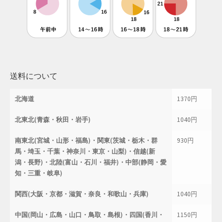
母の日特集
父の日特集
特定商取引法に基づく表記
送料について
秋 セール
北海道
1370円
秋服ファッション特集
北東北(青森・秋田・岩手)
1040円
購入手続き
南東北(宮城・山形・福島)・関東(茨城・栃木・群
930円
馬・埼玉・千葉・神奈川・東京・山梨)・信越(新
潟・長野)・北陸(富山・石川・福井)・中部(静岡・愛
返金および返品ポリシー
知・三重・岐阜)
配送状況の確認
関西(大阪・京都・滋賀・奈良・和歌山・兵庫)
1040円
配送状況の確認2
中国(岡山・広島・山口・鳥取・島根)・四国(香川・
1150円