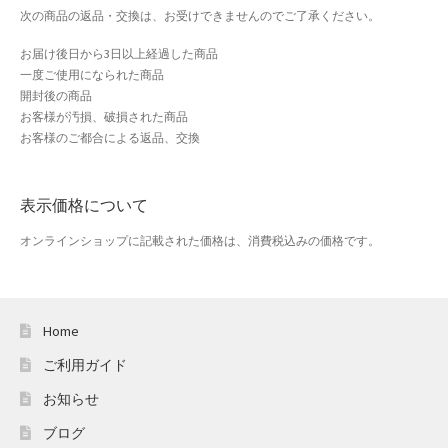
おすすめショップとは
次の商品の返品・交換は、お受けできませんのでご了承ください。
お届け後日から3日以上経過した商品
スプリングセール
一度ご使用になられた商品
開封後の商品
セール
お客様が汚損、破損された商品
お客様のご都合による返品、交換
テスト 「テーブル
表示価格について
ハロウィン特集
オンラインショップに記載された価格は、消費税込みの価格です。
バレンタインデー特集
プライバシーポリシー
Home
ベンダーメンバーシップ
ご利用ガイド
お知らせ
ベンダー登録
ブログ