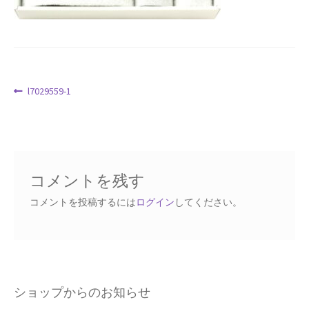
Request a Quote
Products Visibility
投
前
l7029559-1
Mobile Checkout
の
稿
投
Delivery Driver App
ナ
稿:
ビ
Compare
ゲ
コメントを残す
ー
Wishlist
シ
コメントを投稿するには
ログイン
してください。
ョ
Affiliate Dashboard
ン
Cart Checkout Confirmation
ショップからのお知らせ
Elementor #5106