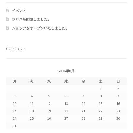
Shipment Tracking
イベント
ブログを開設しました。
Unsubscribe auctions
ショップをオープンいたしました。
wpwBot Mobile App
Calendar
お中元ギフト特集
お問い合わせ
2026年8月
お歳暮特集
月
火
水
木
金
土
日
1
2
お気に入りリスト
3
4
5
6
7
8
9
10
11
12
13
14
15
16
ご利用ガイド
17
18
19
20
21
22
23
24
25
26
27
28
29
30
ご利用規約
31