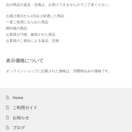
おすすめショップとは
次の商品の返品・交換は、お受けできませんのでご了承ください。
お届け後日から3日以上経過した商品
スプリングセール
一度ご使用になられた商品
開封後の商品
セール
お客様が汚損、破損された商品
お客様のご都合による返品、交換
テスト 「テーブル
表示価格について
ハロウィン特集
オンラインショップに記載された価格は、消費税込みの価格です。
バレンタインデー特集
プライバシーポリシー
Home
ベンダーメンバーシップ
ご利用ガイド
お知らせ
ベンダー登録
ブログ