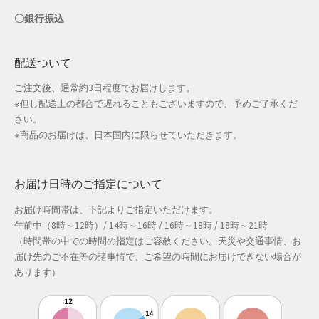
〇銀行振込
店舗管理
配送ついて
成人の日特集
ご注文後、通常約3日程度でお届けします。
支払い
※但し配送上の都合で遅れることもございますので、予めご了承くだ
さい。
※商品のお届けは、日本国内に限らせていただきます。
配送先住所
敬老の日特集
お届け日時のご指定について
新春・初売り特集
お届け時間帯は、下記よりご指定いただけます。
午前中（8時～12時）/ 14時～16時 / 16時～18時 / 18時～21時
（時間帯の中での時間の指定はご容赦ください。天災や交通事情、お
新着
届け先のご不在等の諸事情で、ご希望の時間にお届けできない場合が
あります）
春の新生活応援
春服ファッション特集