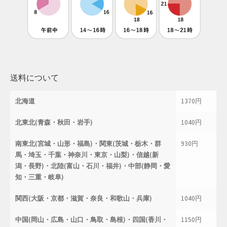
母の日特集
父の日特集
特定商取引法に基づく表記
送料について
秋 セール
北海道
1370円
秋服ファッション特集
北東北(青森・秋田・岩手)
1040円
購入手続き
南東北(宮城・山形・福島)・関東(茨城・栃木・群
930円
馬・埼玉・千葉・神奈川・東京・山梨)・信越(新
潟・長野)・北陸(富山・石川・福井)・中部(静岡・愛
返金および返品ポリシー
知・三重・岐阜)
配送状況の確認
関西(大阪・京都・滋賀・奈良・和歌山・兵庫)
1040円
配送状況の確認2
中国(岡山・広島・山口・鳥取・島根)・四国(香川・
1150円