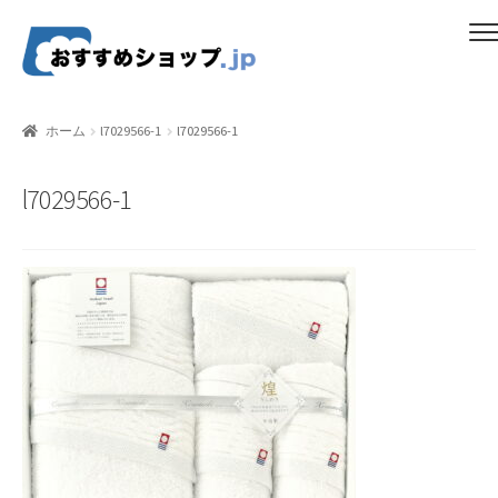
ナ
コ
メニュー
ビ
ン
ゲ
テ
ホーム
ー
ン
ホーム
l7029566-1
l7029566-1
シ
ツ
比較する
ョ
へ
l7029566-1
ン
ス
ギフトカタログ（ユニバース）
へ
キ
ス
ッ
gold-form
キ
プ
ッ
CF Dashboard
プ
CF User Registration
CF campaign form
CF Listing Page