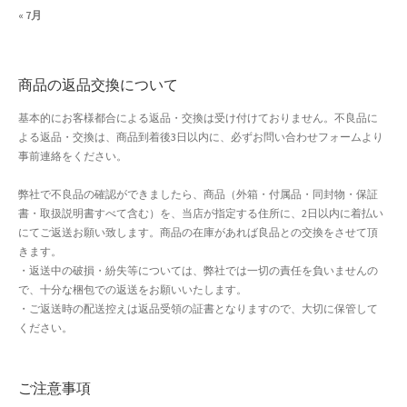
« 7月
よくある質問
アフィリエイト登録
商品の返品交換について
ウィンターセール
基本的にお客様都合による返品・交換は受け付けておりません。不良品に
よる返品・交換は、商品到着後3日以内に、必ずお問い合わせフォームより
カート
事前連絡をください。
弊社で不良品の確認ができましたら、商品（外箱・付属品・同封物・保証
カート
書・取扱説明書すべて含む）を、当店が指定する住所に、2日以内に着払い
にてご返送お願い致します。商品の在庫があれば良品との交換をさせて頂
ギフト特集
きます。
・返送中の破損・紛失等については、弊社では一切の責任を負いませんの
クイック注文フォーム
で、十分な梱包での返送をお願いいたします。
・ご返送時の配送控えは返品受領の証書となりますので、大切に保管して
ください。
クリスマス特集
サマーセール
ご注意事項