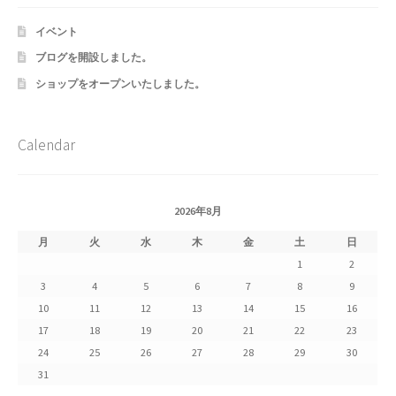
Shipment Tracking
イベント
ブログを開設しました。
Unsubscribe auctions
ショップをオープンいたしました。
wpwBot Mobile App
Calendar
お中元ギフト特集
お問い合わせ
2026年8月
お歳暮特集
月
火
水
木
金
土
日
1
2
お気に入りリスト
3
4
5
6
7
8
9
10
11
12
13
14
15
16
ご利用ガイド
17
18
19
20
21
22
23
24
25
26
27
28
29
30
ご利用規約
31