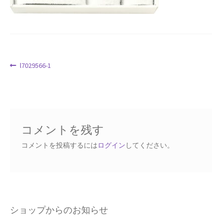
Request a Quote
Products Visibility
投
前
l7029566-1
Mobile Checkout
の
稿
投
Delivery Driver App
ナ
稿:
ビ
Compare
ゲ
コメントを残す
ー
Wishlist
シ
コメントを投稿するには
ログイン
してください。
ョ
Affiliate Dashboard
ン
Cart Checkout Confirmation
ショップからのお知らせ
Elementor #5106