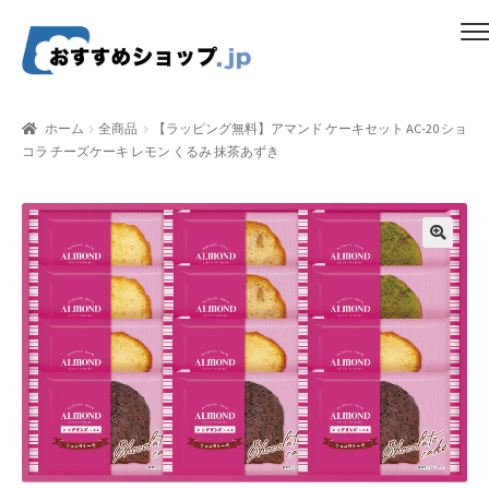
ナ
コ
メニュー
ビ
ン
ゲ
テ
ホーム
ー
ン
ホーム
全商品
【ラッピング無料】アマンド ケーキセット AC-20 ショ
シ
ツ
コラ チーズケーキ レモン くるみ 抹茶あずき
比較する
ョ
へ
ン
ス
ギフトカタログ（ユニバース）
へ
キ
ス
ッ
gold-form
キ
プ
ッ
CF Dashboard
プ
CF User Registration
CF campaign form
CF Listing Page