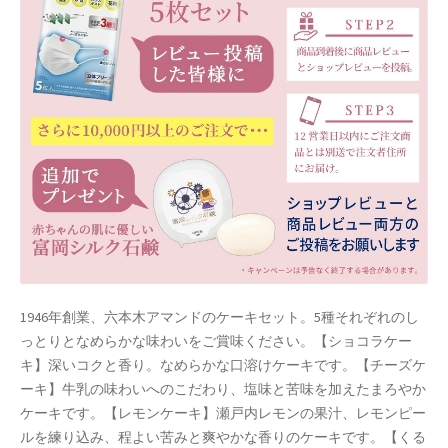
ホワイトデー特集
マイアカウント
マイアカウント
配送先住所
モール出品サービスのご案内
入園・入学特集
冬服ファッション特集
1946年創業、六本木アマンドのケーキセット。5種それぞれのし
っとりとなめらかな味わいをご賞味ください。【ショコラケー
商品一覧
キ】深いコクと香り。なめらかな口溶けケーキです。【チーズケ
ーキ】牛乳の味わいへのこだわり、塩味と苦味を加えたまろやか
夏服ファッション特集
ケーキです。【レモンケーキ】瀬戸内レモンの果汁、レモンピー
ルを練り込み、程よい苦みと爽やかな香りのケーキです。【くる
店舗一覧