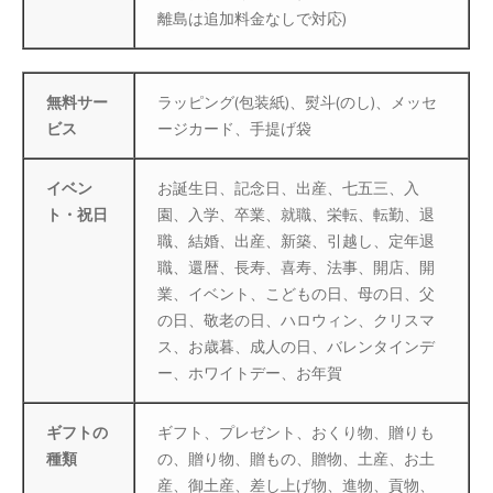
離島は追加料金なしで対応)
防災特集
無料サー
ラッピング(包装紙)、熨斗(のし)、メッセ
ビス
ージカード、手提げ袋
イベン
お誕生日、記念日、出産、七五三、入
ト・祝日
園、入学、卒業、就職、栄転、転勤、退
職、結婚、出産、新築、引越し、定年退
職、還暦、長寿、喜寿、法事、開店、開
業、イベント、こどもの日、母の日、父
の日、敬老の日、ハロウィン、クリスマ
ス、お歳暮、成人の日、バレンタインデ
ー、ホワイトデー、お年賀
ギフトの
ギフト、プレゼント、おくり物、贈りも
種類
の、贈り物、贈もの、贈物、土産、お土
産、御土産、差し上げ物、進物、貢物、