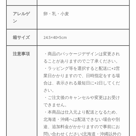
母の日特集
アレルゲ
卵・乳・小麦
ン
父の日特集
箱サイズ
24.5×40×5cm
特定商取引法に基づく表記
注意事項
・商品のパッケージデザインは変更され
秋 セール
ることがありますのでご了承ください。
・ラッピング等を選択すると配送に+2営
秋服ファッション特集
業日かかりますので、日時指定をする場
合は、表示される最短日に+2日してくだ
購入手続き
さい。
・ご注文後のキャンセルや変更はお受け
返金および返品ポリシー
できません。
・本商品は仕入元より配送となるため、
配送状況の確認
北海道・沖縄へは配送できない場合や別
途、追加料金がかかりますので事前にお
配送状況の確認2
問い合わせください(北海道・沖縄以外の