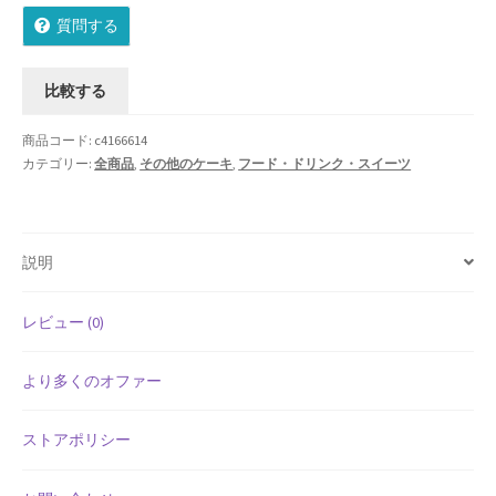
ン
質問する
グ
Shipment Tracking
無
料】
Unsubscribe auctions
比較する
ア
マ
wpwBot Mobile App
商品コード:
c4166614
ン
カテゴリー:
全商品
,
その他のケーキ
,
フード・ドリンク・スイーツ
ド
お中元ギフト特集
ケ
ー
お問い合わせ
説明
キ
セ
お歳暮特集
ッ
レビュー (0)
ト
お気に入りリスト
AC-
より多くのオファー
20
ご利用ガイド
シ
ストアポリシー
ョ
ご利用規約
コ