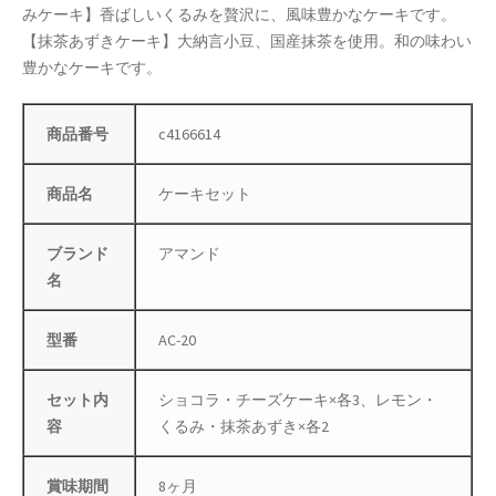
みケーキ】香ばしいくるみを贅沢に、風味豊かなケーキです。
【抹茶あずきケーキ】大納言小豆、国産抹茶を使用。和の味わい
店舗管理
豊かなケーキです。
成人の日特集
商品番号
c4166614
支払い
商品名
ケーキセット
配送先住所
ブランド
アマンド
敬老の日特集
名
新春・初売り特集
型番
AC-20
新着
セット内
ショコラ・チーズケーキ×各3、レモン・
容
くるみ・抹茶あずき×各2
春の新生活応援
春服ファッション特集
賞味期間
8ヶ月