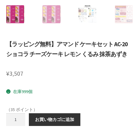
Request a Quote
Products Visibility
Mobile Checkout
【ラッピング無料】アマンド ケーキセット AC-20
ショコラ チーズケーキ レモン くるみ 抹茶あずき
Delivery Driver App
Compare
¥
3,507
Wishlist
在庫999個
Affiliate Dashboard
（35 ポイント）
【ラ
Cart Checkout Confirmation
お買い物カゴに追加
ッ
ピ
Elementor #5106