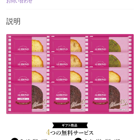
お問い合わせ
ラ
よくある質問
チ
ー
説明
アフィリエイト登録
ズ
ケ
ウィンターセール
ー
キ
カート
レ
モ
カート
ン
く
ギフト特集
る
み
クイック注文フォーム
抹
茶
クリスマス特集
あ
ず
サマーセール
き
個