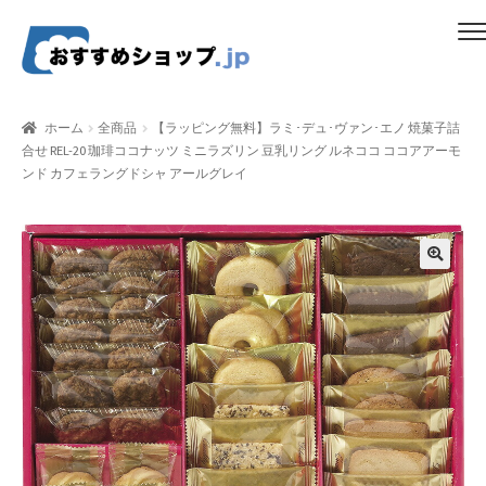
ナ
コ
メニュー
ビ
ン
ゲ
テ
ホーム
ー
ン
ホーム
全商品
【ラッピング無料】ラミ･デュ･ヴァン･エノ 焼菓子詰
シ
ツ
合せ REL-20 珈琲ココナッツ ミニラズリン 豆乳リング ルネココ ココアアーモ
比較する
ョ
へ
ンド カフェラングドシャ アールグレイ
ン
ス
ギフトカタログ（ユニバース）
へ
キ
ス
ッ
gold-form
キ
プ
ッ
CF Dashboard
プ
CF User Registration
CF campaign form
CF Listing Page