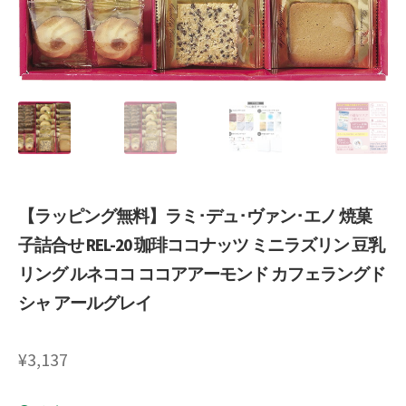
Request a Quote
Products Visibility
Mobile Checkout
Delivery Driver App
Compare
【ラッピング無料】ラミ･デュ･ヴァン･エノ 焼菓
子詰合せ REL-20 珈琲ココナッツ ミニラズリン 豆乳
Wishlist
リング ルネココ ココアアーモンド カフェラングド
Affiliate Dashboard
シャ アールグレイ
Cart Checkout Confirmation
¥
3,137
Elementor #5106