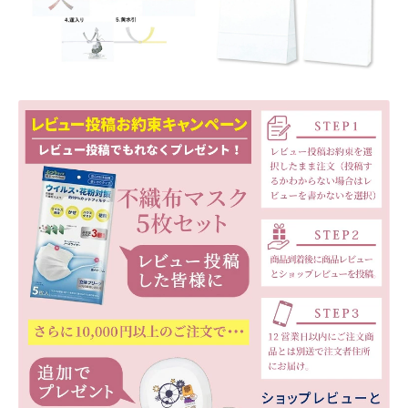
ホワイトデー特集
ド
カ
マイアカウント
フ
ェ
マイアカウント
ラ
ン
配送先住所
グ
ド
モール出品サービスのご案内
シ
ャ
入園・入学特集
ア
ー
冬服ファッション特集
ル
グ
商品一覧
レ
イ
夏服ファッション特集
個
店舗一覧