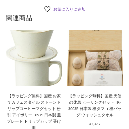
お気に入りに追加
関連商品
【ラッピング無料】国産 お家
【ラッピング無料】国産 天使
でカフェスタイル ストーンド
の休息 ヒーリングセット TK-
リップコーヒーマグセット 粉
3003B 日本製 檜タマゴ 檜バッ
引 アイボリー T6539 日本製 皿
グ ウォッシュタオル
プレート ドリップカップ 受け
¥
3,457
皿