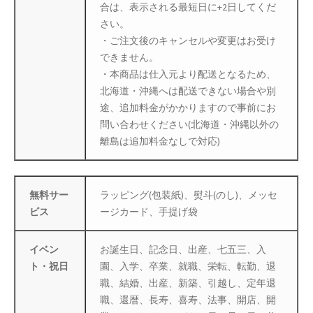
合は、表示される最短日に+2日してくだ
防災特集
さい。
・ご注文後のキャンセルや変更はお受け
できません。
・本商品は仕入元より配送となるため、
北海道・沖縄へは配送できない場合や別
途、追加料金がかかりますので事前にお
問い合わせください(北海道・沖縄以外の
離島は追加料金なしで対応)
無料サー
ラッピング(包装紙)、熨斗(のし)、メッセ
ビス
ージカード、手提げ袋
イベン
お誕生日、記念日、出産、七五三、入
ト・祝日
園、入学、卒業、就職、栄転、転勤、退
職、結婚、出産、新築、引越し、定年退
職、還暦、長寿、喜寿、法事、開店、開