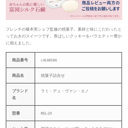
店舗管理
成人の日特集
フレンチの榎本実シェフ監修の焼菓子。素材と味にこだわったと
っておきのスイーツです。香ばしいクッキーをバラエティー豊か
支払い
に揃えました。
配送先住所
商品番号
c4168586
敬老の日特集
商品名
焼菓子詰合せ
新春・初売り特集
ブランド
ラミ・デュ・ヴァン・エノ
新着
名
春の新生活応援
型番
REL-20
春服ファッション特集