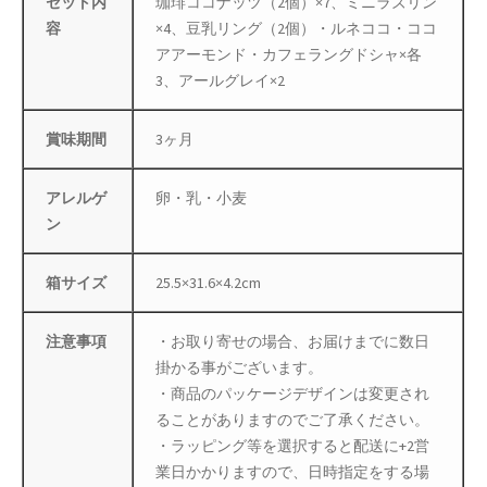
セット内
珈琲ココナッツ（2個）×7、ミニラズリン
容
×4、豆乳リング（2個）・ルネココ・ココ
母の日特集
アアーモンド・カフェラングドシャ×各
3、アールグレイ×2
父の日特集
賞味期間
3ヶ月
特定商取引法に基づく表記
アレルゲ
卵・乳・小麦
秋 セール
ン
秋服ファッション特集
箱サイズ
25.5×31.6×4.2cm
購入手続き
注意事項
・お取り寄せの場合、お届けまでに数日
返金および返品ポリシー
掛かる事がございます。
・商品のパッケージデザインは変更され
配送状況の確認
ることがありますのでご了承ください。
・ラッピング等を選択すると配送に+2営
配送状況の確認2
業日かかりますので、日時指定をする場