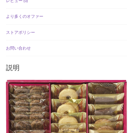
レビュー (0)
よくある質問
焼
菓
より多くのオファー
アフィリエイト登録
子
詰
ストアポリシー
ウィンターセール
合
せ
お問い合わせ
カート
REL-
20
珈
カート
説明
琲
コ
ギフト特集
コ
ナ
クイック注文フォーム
ッ
ツ
クリスマス特集
ミ
ニ
サマーセール
ラ