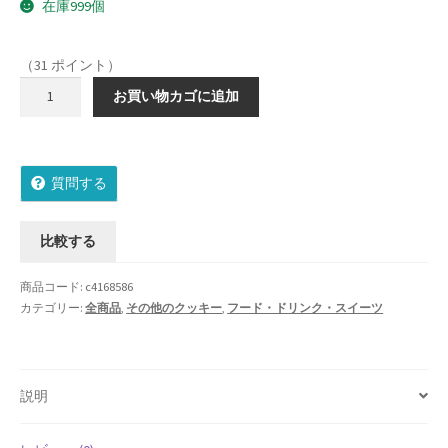
在庫999個
Shipment Tracking
（31 ポイント）
Unsubscribe auctions
【ラ
お買い物カゴに追加
ッ
wpwBot Mobile App
ピ
ン
お中元ギフト特集
質問する
グ
無
お問い合わせ
料】
比較する
ラ
お歳暮特集
ミ･
商品コード:
c4168586
デ
カテゴリー:
全商品
,
その他のクッキー
,
フード・ドリンク・スイーツ
お気に入りリスト
ュ･
ヴ
ご利用ガイド
ァ
説明
ン･
ご利用規約
エ
ノ