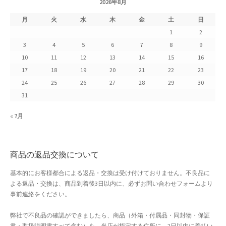
2026年8月
月
火
水
木
金
土
日
1
2
3
4
5
6
7
8
9
10
11
12
13
14
15
16
17
18
19
20
21
22
23
24
25
26
27
28
29
30
31
« 7月
商品の返品交換について
基本的にお客様都合による返品・交換は受け付けておりません。不良品に
よる返品・交換は、商品到着後3日以内に、必ずお問い合わせフォームより
事前連絡をください。
弊社で不良品の確認ができましたら、商品（外箱・付属品・同封物・保証
書・取扱説明書すべて含む）を、当店が指定する住所に、2日以内に着払い