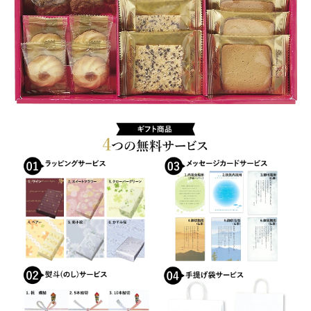
ズ
おすすめショップとは
リ
ン
スプリングセール
豆
乳
セール
リ
ン
テスト 「テーブル
グ
ル
ハロウィン特集
ネ
コ
バレンタインデー特集
コ
コ
プライバシーポリシー
コ
ア
ベンダーメンバーシップ
ア
ー
ベンダー登録
モ
ン