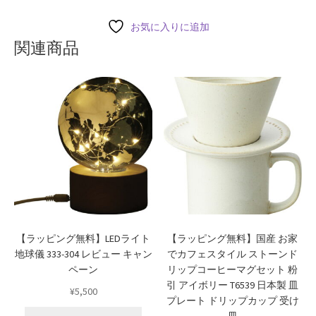
お気に入りに追加
関連商品
【ラッピング無料】LEDライト
【ラッピング無料】国産 お家
地球儀 333-304 レビュー キャン
でカフェスタイル ストーンド
ペーン
リップコーヒーマグセット 粉
引 アイボリー T6539 日本製 皿
¥
5,500
プレート ドリップカップ 受け