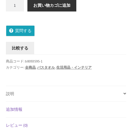
【ラ
お買い物カゴに追加
Shipment Tracking
ッ
ピ
Unsubscribe auctions
ン
質問する
グ
wpwBot Mobile App
無
料】
比較する
お中元ギフト特集
国
産
商品コード:
b8093595-1
お問い合わせ
今
カテゴリー:
全商品
,
バスタオル
,
生活用品・インテリア
治
お歳暮特集
ギ
フ
説明
ト
お気に入りリスト
華
音
ご利用ガイド
追加情報
バ
ス
ご利用規約
レビュー (0)
タ