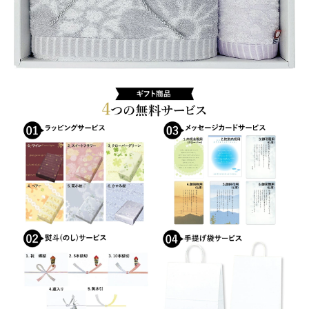
本
おすすめショップとは
製
(複
スプリングセール
製)
個
セール
テスト 「テーブル
ハロウィン特集
バレンタインデー特集
プライバシーポリシー
ベンダーメンバーシップ
ベンダー登録