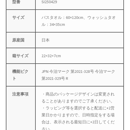
型番
SI250429
母の日特集
サイズ
バスタオル：60×120cm、ウォッシュタオ
ル：34×35cm
父の日特集
特定商取引法に基づく表記
原産国
日本
秋 セール
箱サイズ
22×32×7cm
秋服ファッション特集
機能ピク
JPN 今治マーク 第2021-328号 今治マーク
ト
第2021-329号 R
購入手続き
注意事項
・商品のパッケージデザインは変更され
返金および返品ポリシー
ることがありますのでご了承ください。
・ラッピング等を選択すると配送に+2営
配送状況の確認
業日かかりますので、日時指定をする場
合は、表示される最短日に+2日してくだ
配送状況の確認2
さい。