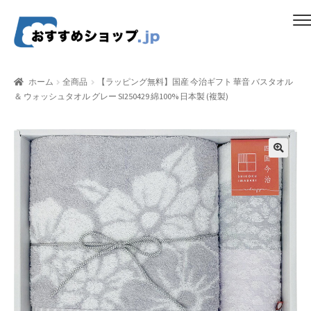
ナ
コ
メニュー
ビ
ン
ゲ
テ
ホーム
ー
ン
ホーム
全商品
【ラッピング無料】国産 今治ギフト 華音 バスタオル
シ
ツ
＆ ウォッシュタオル グレー SI250429 綿100% 日本製 (複製)
比較する
ョ
へ
ン
ス
ギフトカタログ（ユニバース）
へ
キ
ス
ッ
gold-form
キ
プ
ッ
CF Dashboard
プ
CF User Registration
CF campaign form
CF Listing Page