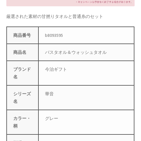
店舗管理
厳選された素材の甘撚りタオルと普通糸のセット
成人の日特集
商品番号
b8093595
支払い
商品名
バスタオル＆ウォッシュタオル
配送先住所
ブランド
今治ギフト
敬老の日特集
名
新春・初売り特集
シリーズ
華音
名
新着
カラー・
グレー
春の新生活応援
柄
春服ファッション特集