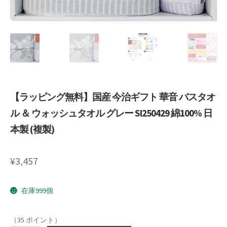
Request a Quote
Products Visibility
Mobile Checkout
Delivery Driver App
【ラッピング無料】国産 今治ギフト 華音 バスタオ
ル ＆ ウォッシュタオル グレー SI250429 綿100% 日
Compare
本製 (複製)
Wishlist
¥
3,457
Affiliate Dashboard
在庫999個
Cart Checkout Confirmation
Elementor #5106
（35 ポイント）