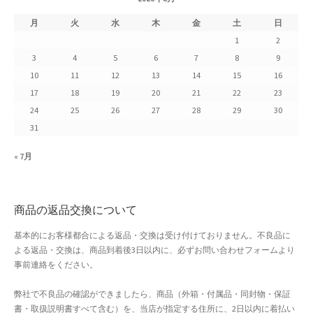
月
火
水
木
金
土
日
1
2
3
4
5
6
7
8
9
10
11
12
13
14
15
16
17
18
19
20
21
22
23
24
25
26
27
28
29
30
31
« 7月
商品の返品交換について
基本的にお客様都合による返品・交換は受け付けておりません。不良品に
よる返品・交換は、商品到着後3日以内に、必ずお問い合わせフォームより
事前連絡をください。
弊社で不良品の確認ができましたら、商品（外箱・付属品・同封物・保証
書・取扱説明書すべて含む）を、当店が指定する住所に、2日以内に着払い