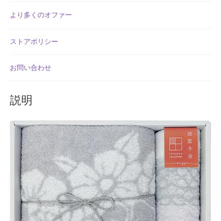
オ
よくある質問
より多くのオファー
ル
＆
アフィリエイト登録
ストアポリシー
ウ
ォ
ウィンターセール
ッ
お問い合わせ
シ
カート
ュ
説明
タ
カート
オ
ル
ギフト特集
グ
レ
クイック注文フォーム
ー
SI250429
クリスマス特集
綿
100%
サマーセール
日