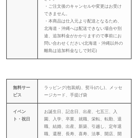
・ご注文後のキャンセルや変更はお受け
防災特集
できません。
・本商品は仕入元より配送となるため、
北海道・沖縄へは配送できない場合や別
途、追加料金がかかりますので事前にお
問い合わせください(北海道・沖縄以外の
離島は追加料金なしで対応)
無料サー
ラッピング(包装紙)、熨斗(のし)、メッセ
ビス
ージカード、手提げ袋
イベン
お誕生日、記念日、出産、七五三、入
ト・祝日
園、入学、卒業、就職、栄転、転勤、退
職、結婚、出産、新築、引越し、定年退
職、還暦、長寿、喜寿、法事、開店、開