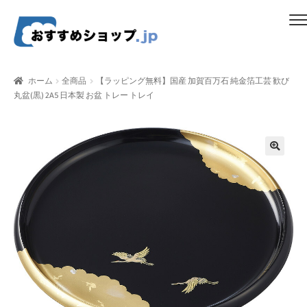
ナ
コ
メニュー
ビ
ン
ゲ
テ
ホーム
ー
ン
ホーム
全商品
【ラッピング無料】国産 加賀百万石 純金箔工芸 歓び
シ
ツ
丸盆(黒) 2A5 日本製 お盆 トレー トレイ
比較する
ョ
へ
ン
ス
ギフトカタログ（ユニバース）
へ
キ
ス
ッ
gold-form
キ
プ
ッ
CF Dashboard
プ
CF User Registration
CF campaign form
CF Listing Page