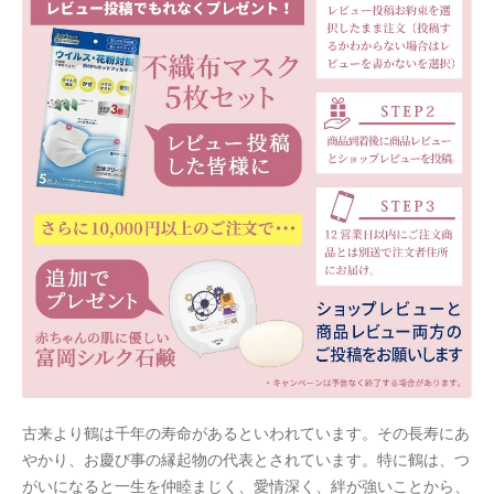
ホワイトデー特集
マイアカウント
マイアカウント
配送先住所
モール出品サービスのご案内
入園・入学特集
冬服ファッション特集
商品一覧
古来より鶴は千年の寿命があるといわれています。その長寿にあ
夏服ファッション特集
やかり、お慶び事の縁起物の代表とされています。特に鶴は、つ
がいになると一生を仲睦まじく、愛情深く、絆が強いことから、
店舗一覧