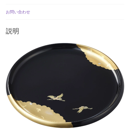
よくある質問
丸
お問い合わせ
盆
アフィリエイト登録
(黒)
2A5
説明
日
ウィンターセール
本
製
カート
お
盆
カート
ト
レ
ギフト特集
ー
ト
クイック注文フォーム
レ
イ
クリスマス特集
個
サマーセール