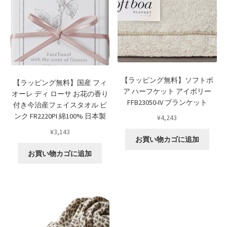
【ラッピング無料】ソフトボ
【ラッピング無料】国産 フィ
ア ハーフケット アイボリー
オーレ ディ ローサ お花の香り
FFB23050-IV ブランケット
付き今治産フェイスタオル ピ
ンク FR2220PI 綿100% 日本製
¥
4,243
¥
3,143
お買い物カゴに追加
お買い物カゴに追加