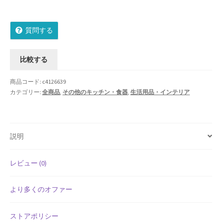
ピ
Shipment Tracking
ン
質問する
グ
Unsubscribe auctions
無
料】
比較する
wpwBot Mobile App
国
産
商品コード:
c4126639
お中元ギフト特集
加
カテゴリー:
全商品
,
その他のキッチン・食器
,
生活用品・インテリア
賀
お問い合わせ
百
万
お歳暮特集
説明
石
純
お気に入りリスト
金
レビュー (0)
箔
ご利用ガイド
工
より多くのオファー
芸
ご利用規約
歓
ストアポリシー
び