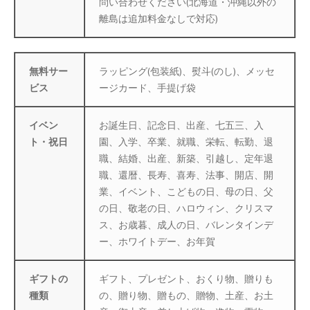
問い合わせください(北海道・沖縄以外の
離島は追加料金なしで対応)
防災特集
無料サー
ラッピング(包装紙)、熨斗(のし)、メッセ
ビス
ージカード、手提げ袋
イベン
お誕生日、記念日、出産、七五三、入
ト・祝日
園、入学、卒業、就職、栄転、転勤、退
職、結婚、出産、新築、引越し、定年退
職、還暦、長寿、喜寿、法事、開店、開
業、イベント、こどもの日、母の日、父
の日、敬老の日、ハロウィン、クリスマ
ス、お歳暮、成人の日、バレンタインデ
ー、ホワイトデー、お年賀
ギフトの
ギフト、プレゼント、おくり物、贈りも
種類
の、贈り物、贈もの、贈物、土産、お土