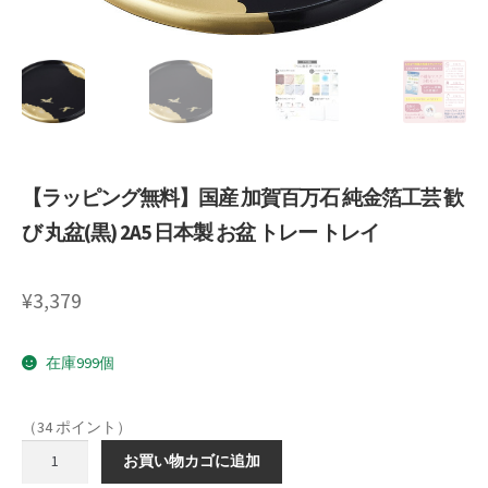
Request a Quote
Products Visibility
Mobile Checkout
【ラッピング無料】国産 加賀百万石 純金箔工芸 歓
Delivery Driver App
び 丸盆(黒) 2A5 日本製 お盆 トレー トレイ
Compare
¥
3,379
Wishlist
Affiliate Dashboard
在庫999個
Cart Checkout Confirmation
（34 ポイント）
【ラ
お買い物カゴに追加
Elementor #5106
ッ