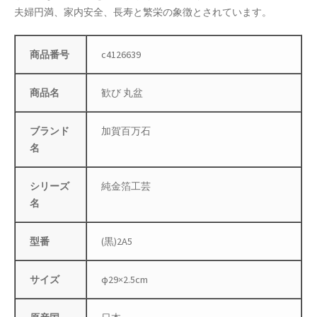
夫婦円満、家内安全、長寿と繁栄の象徴とされています。
店舗管理
商品番号
c4126639
成人の日特集
商品名
歓び 丸盆
支払い
ブランド
加賀百万石
配送先住所
名
敬老の日特集
シリーズ
純金箔工芸
名
新春・初売り特集
新着
型番
(黒)2A5
春の新生活応援
サイズ
φ29×2.5cm
春服ファッション特集