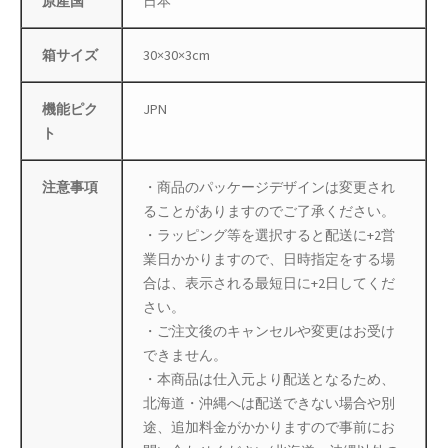
原産国
日本
母の日特集
箱サイズ
30×30×3cm
父の日特集
機能ピク
JPN
ト
特定商取引法に基づく表記
秋 セール
注意事項
・商品のパッケージデザインは変更され
ることがありますのでご了承ください。
秋服ファッション特集
・ラッピング等を選択すると配送に+2営
業日かかりますので、日時指定をする場
購入手続き
合は、表示される最短日に+2日してくだ
さい。
・ご注文後のキャンセルや変更はお受け
返金および返品ポリシー
できません。
・本商品は仕入元より配送となるため、
配送状況の確認
北海道・沖縄へは配送できない場合や別
途、追加料金がかかりますので事前にお
配送状況の確認2