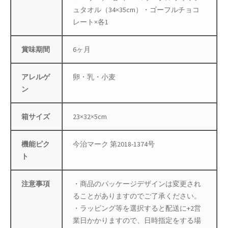
ュタオル（34×35cm）・ゴーフルチョコ
母の日特集
レート×各1
父の日特集
賞味期間
6ヶ月
特定商取引法に基づく表記
アレルゲ
卵・乳・小麦
ン
秋 セール
箱サイズ
23×32×5cm
秋服ファッション特集
購入手続き
機能ピク
今治マーク 第2018-1374号
ト
返金および返品ポリシー
注意事項
・商品のパッケージデザインは変更され
配送状況の確認
ることがありますのでご了承ください。
・ラッピング等を選択すると配送に+2営
配送状況の確認2
業日かかりますので、日時指定をする場