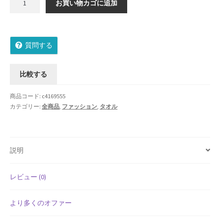
お買い物カゴに追加
ッ
Shipment Tracking
ピ
ン
Unsubscribe auctions
質問する
グ
無
wpwBot Mobile App
料】
比較する
東
お中元ギフト特集
京?
商品コード:
c4169555
月
カテゴリー:
全商品
,
ファッション
,
タオル
お問い合わせ
堂
ゴ
お歳暮特集
ー
説明
フ
お気に入りリスト
ル･
今
レビュー (0)
ご利用ガイド
治
タ
より多くのオファー
ご利用規約
オ