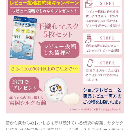
ホワイトデー特集
マイアカウント
マイアカウント
配送先住所
モール出品サービスのご案内
入園・入学特集
冬服ファッション特集
商品一覧
夏服ファッション特集
昔から変わらぬおいしさを守り続けている伝統の銘菓。サクサク
店舗一覧
に焼き上げたフランス風煎餅に、バニラ・ストロベリー・チョコ