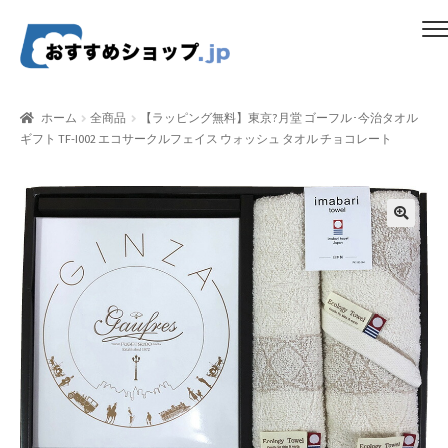
ナ
コ
メニュー
ビ
ン
ゲ
テ
ホーム
ー
ン
ホーム
全商品
【ラッピング無料】東京?月堂 ゴーフル･今治タオル
シ
ツ
ギフト TF-I002 エコサークルフェイス ウォッシュ タオル チョコレート
比較する
ョ
へ
ン
ス
ギフトカタログ（ユニバース）
へ
キ
ス
ッ
gold-form
キ
プ
ッ
CF Dashboard
プ
CF User Registration
CF campaign form
CF Listing Page