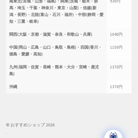
南東北(宮城・山形・福島)・関東(茨城・栃木・群
930円
馬・埼玉・千葉・神奈川・東京・山梨)・信越(新
潟・長野)・北陸(富山・石川・福井)・中部(静岡・愛
知・三重・岐阜)
関西(大阪・京都・滋賀・奈良・和歌山・兵庫)
1040円
中国(岡山・広島・山口・鳥取・島根)・四国(香川・
1150円
徳島・愛媛・高知)
九州(福岡・佐賀・長崎・熊本・大分・宮崎・鹿児
1370円
島)
沖縄
1370円
© おすすめショップ 2026
.