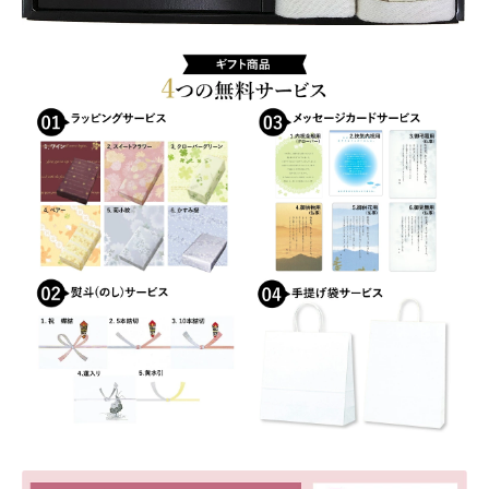
おすすめショップとは
シ
ュ
タ
スプリングセール
オ
ル
セール
チ
ョ
テスト 「テーブル
コ
レ
ハロウィン特集
ー
ト
バレンタインデー特集
個
プライバシーポリシー
ベンダーメンバーシップ
ベンダー登録