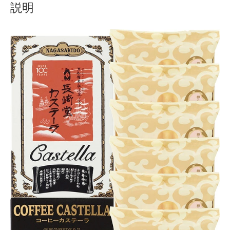
ル
説明
おすすめショップとは
珈
琲
スプリングセール
カ
ス
セール
テ
ラ
テスト 「テーブル
個
ハロウィン特集
バレンタインデー特集
プライバシーポリシー
ベンダーメンバーシップ
ベンダー登録