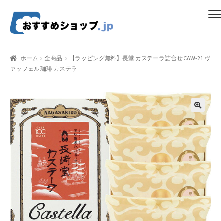
ナ
コ
メニュー
ビ
ン
ゲ
テ
ホーム
ー
ン
ホーム
全商品
【ラッピング無料】長堂 カステーラ詰合せ CAW-21 ヴ
シ
ツ
ァッフェル 珈琲 カステラ
比較する
ョ
へ
ン
ス
ギフトカタログ（ユニバース）
へ
キ
ス
ッ
gold-form
キ
プ
ッ
CF Dashboard
プ
CF User Registration
CF campaign form
CF Listing Page