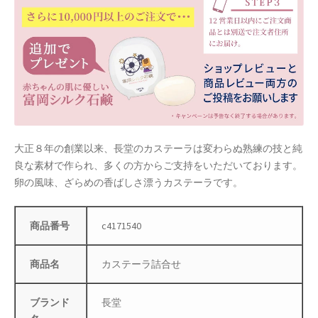
母の日特集
父の日特集
特定商取引法に基づく表記
秋 セール
大正８年の創業以来、長堂のカステーラは変わらぬ熟練の技と純
良な素材で作られ、多くの方からご支持をいただいております。
秋服ファッション特集
卵の風味、ざらめの香ばしさ漂うカステーラです。
購入手続き
商品番号
c4171540
返金および返品ポリシー
商品名
カステーラ詰合せ
配送状況の確認
ブランド
長堂
配送状況の確認2