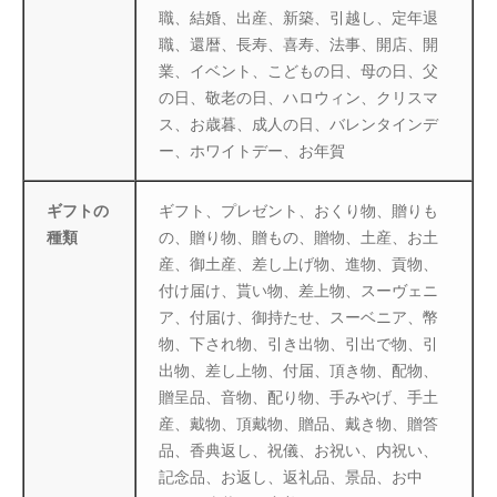
職、結婚、出産、新築、引越し、定年退
職、還暦、長寿、喜寿、法事、開店、開
業、イベント、こどもの日、母の日、父
の日、敬老の日、ハロウィン、クリスマ
ス、お歳暮、成人の日、バレンタインデ
ー、ホワイトデー、お年賀
ギフトの
ギフト、プレゼント、おくり物、贈りも
種類
の、贈り物、贈もの、贈物、土産、お土
産、御土産、差し上げ物、進物、貢物、
付け届け、貰い物、差上物、スーヴェニ
ア、付届け、御持たせ、スーベニア、幣
物、下され物、引き出物、引出で物、引
出物、差し上物、付届、頂き物、配物、
贈呈品、音物、配り物、手みやげ、手土
産、戴物、頂戴物、贈品、戴き物、贈答
品、香典返し、祝儀、お祝い、内祝い、
記念品、お返し、返礼品、景品、お中