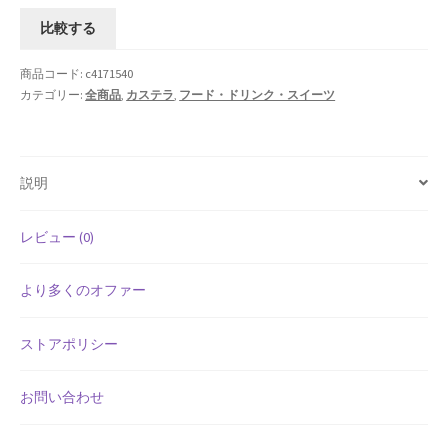
料】
よくある質問
比較する
長
堂
アフィリエイト登録
商品コード:
c4171540
カ
カテゴリー:
全商品
,
カステラ
,
フード・ドリンク・スイーツ
ス
ウィンターセール
テ
ー
カート
説明
ラ
詰
カート
合
レビュー (0)
せ
ギフト特集
CAW-
より多くのオファー
21
クイック注文フォーム
ヴ
ストアポリシー
ァ
クリスマス特集
ッ
お問い合わせ
フ
サマーセール
ェ