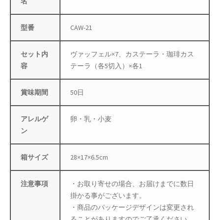
名
防災特集
型番
CAW-21
セット内
ヴァッフェル×7、カステーラ・珈琲カス
容
テーラ（各5切入）×各1
賞味期間
50日
アレルゲ
卵・乳・小麦
ン
箱サイズ
28×17×6.5cm
注意事項
・お取り寄せの場合、お届けまでに数日
掛かる事がございます。
・商品のパッケージデザインは変更され
ることがありますのでご了承ください。