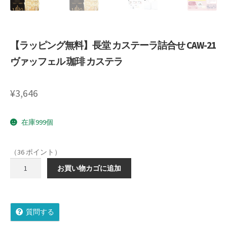
Shipment Tracking
Unsubscribe auctions
【ラッピング無料】長堂 カステーラ詰合せ CAW-21
ヴァッフェル 珈琲 カステラ
wpwBot Mobile App
お中元ギフト特集
¥
3,646
お問い合わせ
在庫999個
お歳暮特集
（36 ポイント）
お気に入りリスト
【ラ
お買い物カゴに追加
ッ
ピ
ご利用ガイド
ン
質問する
グ
ご利用規約
無