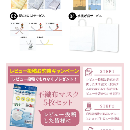
店舗管理
成人の日特集
支払い
配送先住所
敬老の日特集
新春・初売り特集
新着
春の新生活応援
春服ファッション特集