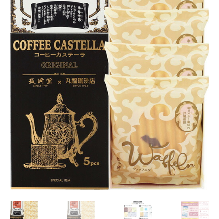
Request a Quote
Products Visibility
Mobile Checkout
Delivery Driver App
Compare
Wishlist
Affiliate Dashboard
Cart Checkout Confirmation
Elementor #5106